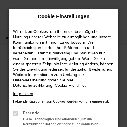
Zum
Hauptinhalt
Cookie Einstellungen
springen
Wir nutzen Cookies, um Ihnen die bestmögliche
Nutzung unserer Webseite zu ermöglichen und unsere
Startseite
Lagerfahrzeuge
Fahrzeugsuche
Kommunikation mit Ihnen zu verbessern. Wir
berücksichtigen hierbei Ihre Präferenzen und
verarbeiten Daten für Marketing und Statistiken nur,
wenn Sie uns Ihre Einwilligung geben. Wenn Sie zu
Fehler: Network Error
einem späteren Zeitpunkt Ihre Meinung ändern, können
Sie die Einwilligung jederzeit für die Zukunft widerrufen.
Weitere Informationen zum Umfang der
Beim Laden ist ein Fehler aufgetreten.
Datenverarbeitung finden Sie hier:
Hier sind ein paar Tipps, die dir helfen können:
Datenschutzerklärung
,
Cookie-Richtlinie
.
Überprüfe deine Firewall und deine
Impressum
Internetverbindung.
Folgende Kategorien von Cookies werden von uns eingesetzt:
Laden andere Webseiten, zum Beispiel deine
Suchmaschine?
Essentiell
Prüfe deine Browsererweiterungen.
Diese Technologien sind erforderlich, um die
Kernfunktionalität der Webseite zu gewährleisten.
Manche Erweiterungen, wie Werbeblocker,