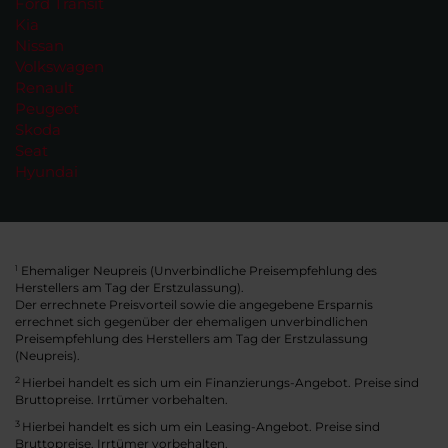
Ford Transit
Kia
Nissan
Volkswagen
Renault
Peugeot
Skoda
Seat
Hyundai
Ehemaliger Neupreis (Unverbindliche Preisempfehlung des
1
Herstellers am Tag der Erstzulassung).
Der errechnete Preisvorteil sowie die angegebene Ersparnis
errechnet sich gegenüber der ehemaligen unverbindlichen
Preisempfehlung des Herstellers am Tag der Erstzulassung
(Neupreis).
2
Hierbei handelt es sich um ein Finanzierungs-Angebot. Preise sind
Bruttopreise. Irrtümer vorbehalten.
3
Hierbei handelt es sich um ein Leasing-Angebot. Preise sind
Bruttopreise. Irrtümer vorbehalten.