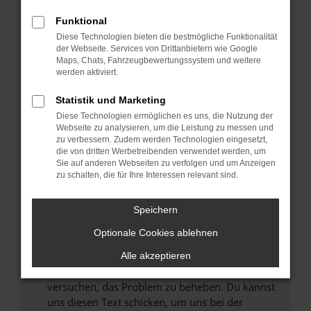
können das Laden bestimmter Seiten
Funktional
verhindern. Funktioniert die Seite in einem
Diese Technologien bieten die bestmögliche Funktionalität
anderen Browser oder in einem privaten
der Webseite. Services von Drittanbietern wie Google
Fenster?
Maps, Chats, Fahrzeugbewertungssystem und weitere
werden aktiviert.
Starte dein Gerät neu.
Das kann manchmal helfen, vorübergehende
Statistik und Marketing
Probleme zu beheben.
Diese Technologien ermöglichen es uns, die Nutzung der
Stelle sicher, dass dein Browser und dein
Webseite zu analysieren, um die Leistung zu messen und
zu verbessern. Zudem werden Technologien eingesetzt,
Betriebssystem auf dem neuesten Stand
die von dritten Werbetreibenden verwendet werden, um
sind.
Sie auf anderen Webseiten zu verfolgen und um Anzeigen
Veraltete Software birgt nicht nur ein
zu schalten, die für Ihre Interessen relevant sind.
Sicherheitsrisiko, sondern kann auch dazu
führen, dass bestimmte Funktionen nicht mehr
Speichern
unterstützt werden.
Optionale Cookies ablehnen
Wende dich an den Webseitenbetreiber.
Wenn du alle oben genannten Schritte versucht
Alle akzeptieren
hast, kontaktiere uns bitte. Wir werden
versuchen, das Problem zu beheben. Du kannst
uns diesen Text schicken, um uns bei der