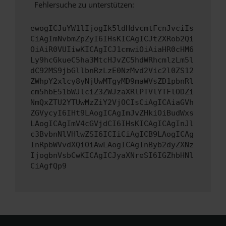
Fehlersuche zu unterstützen:
ewogICJuYW1lIjogIk5ldHdvcmtFcnJvciIs
CiAgImNvbmZpZyI6IHsKICAgICJtZXRob2Qi
OiAiR0VUIiwKICAgICJ1cmwiOiAiaHR0cHM6
Ly9hcGkueC5ha3MtcHJvZC5hdWRhcmlzLm5l
dC92MS9jbGllbnRzLzE0NzMvd2Vic2l0ZS12
ZWhpY2xlcy8yNjUwMTgyMD9maWVsZD1pbnRl
cm5hbE51bWJlciZ3ZWJzaXRlPTVlYTFlODZi
NmQxZTU2YTUwMzZiY2VjOCIsCiAgICAiaGVh
ZGVycyI6IHt9LAogICAgImJvZHkiOiBudWxs
LAogICAgImV4cGVjdCI6IHsKICAgICAgInJl
c3BvbnNlVHlwZSI6ICIiCiAgICB9LAogICAg
InRpbWVvdXQiOiAwLAogICAgInByb2dyZXNz
IjogbnVsbCwKICAgICJyaXNreSI6IGZhbHNl
CiAgfQp9