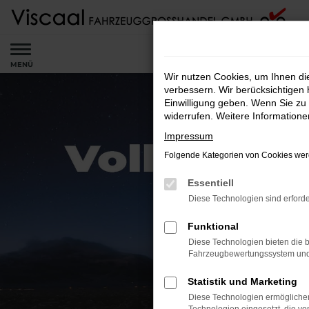
Zum
Hauptinhalt
springen
MENÜ
Wir nutzen Cookies, um Ihnen d
verbessern. Wir berücksichtigen 
Einwilligung geben. Wenn Sie zu 
widerrufen. Weitere Information
Impressum
Folgende Kategorien von Cookies werd
Essentiell
Diese Technologien sind erforde
Funktional
Diese Technologien bieten die b
Fahrzeugbewertungssystem und w
Statistik und Marketing
Diese Technologien ermöglichen