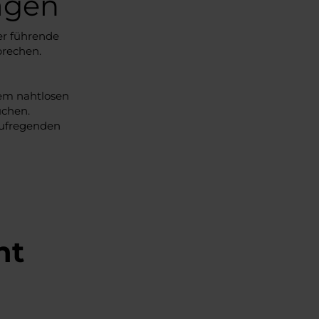
agen
er führende
prechen.
nem nahtlosen
uchen.
aufregenden
ht