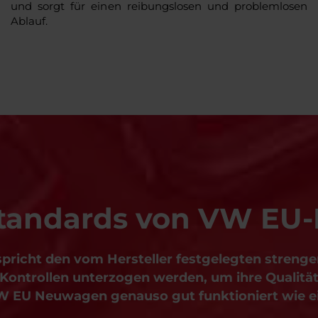
und sorgt für einen reibungslosen und problemlosen
Ablauf.
standards von VW E
richt den vom Hersteller festgelegten strengen 
ontrollen unterzogen werden, um ihre Qualität 
VW EU Neuwagen genauso gut funktioniert wie e