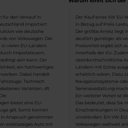
Warum lohnt sich der
 für den Verkauf in
Der Kauf eines VW EU-Ne
eutschland importiert
in Bezug auf Preis-Leist
duktion wie deutsche
Der größte Anreiz liegt
ards von Volkswagen. Der
deutlich günstiger als v
: In vielen EU-Ländern
Preisvorteil ergibt sich
s durch Importsteuern,
innerhalb der EU.
Zudem
edingt sein kann.
Der
überdurchschnittliche A
chkeit, ein hochwertiges
Ländern mit Extras ausge
erwerben. Dabei handelt
erhältlich wären. Dazu z
Fahrzeuge. Technisch
Navigationssysteme ode
ebotenen Varianten, oft
Serienausstattung macht
Die
Ein weiterer Vorteil ist 
agen bietet eine EU-
Das bedeutet, dass Sie 
euge gilt. Somit können
Einschränkungen in Deut
er in Anspruch genommen
unverändert: Ein VW EU
in erstklassiges Auto mit
Volkswagen weltweit anl