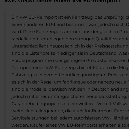
Was steckt hinter einem VW EU-Reimport?
Ein VW EU-Reimport ist ein Fahrzeug, das ursprünglich
einem anderen EU-Land bestimmt war, jedoch nach D
wird. Diese Fahrzeuge stammen aus der gleichen Pro
Modelle und unterliegen den strengen Qualitätsstand
Unterschied liegt hauptsächlich in der Preisgestaltung
sind die Listenpreise niedriger als in Deutschland, wa
Förderprogramme oder geringere Produktionskosten b
Reimport eines VW-Fahrzeugs bietet Käufern die Mögli
Fahrzeug zu einem oft deutlich günstigeren Preis zu 
es sich in der Regel um fabrikneue oder nahezu neue 
sind die Modelle identisch mit den in Deutschland ang
jedoch mit einer umfangreicheren Serienausstattung.
Garantiebedingungen sind ein weiterer Vorteil: Volksw
weite Herstellergarantie, die auch für Reimport-Fahrz
Serviceleistungen bei jedem autorisierten VW-Händl
werden. Käufer eines VW EU-Reimports erhalten also e