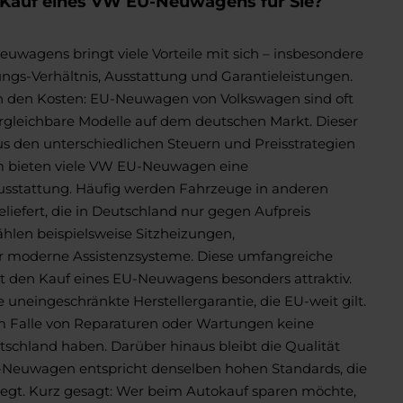
 Kauf eines VW EU-Neuwagens für Sie?
uwagens bringt viele Vorteile mit sich – insbesondere
ungs-Verhältnis, Ausstattung und Garantieleistungen.
 in den Kosten: EU-Neuwagen von Volkswagen sind oft
ergleichbare Modelle auf dem deutschen Markt. Dieser
 aus den unterschiedlichen Steuern und Preisstrategien
 bieten viele VW EU-Neuwagen eine
usstattung. Häufig werden Fahrzeuge in anderen
liefert, die in Deutschland nur gegen Aufpreis
ählen beispielsweise Sitzheizungen,
r moderne Assistenzsysteme. Diese umfangreiche
 den Kauf eines EU-Neuwagens besonders attraktiv.
die uneingeschränkte Herstellergarantie, die EU-weit gilt.
im Falle von Reparaturen oder Wartungen keine
schland haben. Darüber hinaus bleibt die Qualität
-Neuwagen entspricht denselben hohen Standards, die
egt.
Kurz gesagt: Wer beim Autokauf sparen möchte,