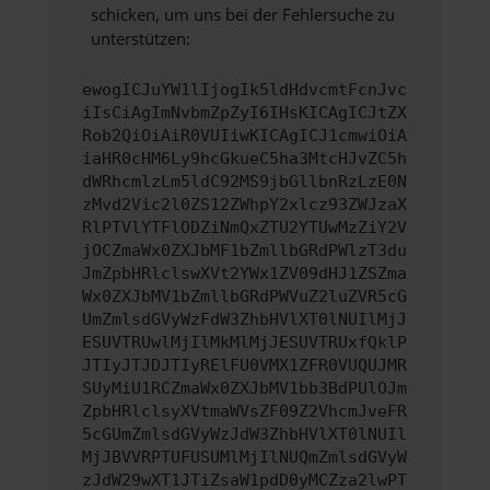
schicken, um uns bei der Fehlersuche zu
unterstützen:
ewogICJuYW1lIjogIk5ldHdvcmtFcnJvc
iIsCiAgImNvbmZpZyI6IHsKICAgICJtZX
Rob2QiOiAiR0VUIiwKICAgICJ1cmwiOiA
iaHR0cHM6Ly9hcGkueC5ha3MtcHJvZC5h
dWRhcmlzLm5ldC92MS9jbGllbnRzLzE0N
zMvd2Vic2l0ZS12ZWhpY2xlcz93ZWJzaX
RlPTVlYTFlODZiNmQxZTU2YTUwMzZiY2V
jOCZmaWx0ZXJbMF1bZmllbGRdPWlzT3du
JmZpbHRlclswXVt2YWx1ZV09dHJ1ZSZma
Wx0ZXJbMV1bZmllbGRdPWVuZ2luZVR5cG
UmZmlsdGVyWzFdW3ZhbHVlXT0lNUIlMjJ
ESUVTRUwlMjIlMkMlMjJESUVTRUxfQklP
JTIyJTJDJTIyRElFU0VMX1ZFR0VUQUJMR
SUyMiU1RCZmaWx0ZXJbMV1bb3BdPUlOJm
ZpbHRlclsyXVtmaWVsZF09Z2VhcmJveFR
5cGUmZmlsdGVyWzJdW3ZhbHVlXT0lNUIl
MjJBVVRPTUFUSUMlMjIlNUQmZmlsdGVyW
zJdW29wXT1JTiZsaW1pdD0yMCZza2lwPT