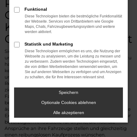
Peugeot Reimport:
Funktional
Geld sparen ohne
Diese Technologien bieten die bestmögliche Funktionalität
der Webseite. Services von Drittanbietern wie Google
Kompromisse bei
Maps, Chats, Fahrzeugbewertungssystem und weitere
werden aktiviert.
Qualität und Sicherheit
Statistik und Marketing
Sie sind auf der Suche nach einem neuen Fahrzeug
Diese Technologien ermöglichen es uns, die Nutzung der
Webseite zu analysieren, um die Leistung zu messen und
und haben den Wunsch, sowohl finanziell vernünftig zu
zu verbessern. Zudem werden Technologien eingesetzt,
handeln als auch in Sachen Qualität und Sicherheit
die von dritten Werbetreibenden verwendet werden, um
keine Kompromisse einzugehen? Dann sollten Sie
Sie auf anderen Webseiten zu verfolgen und um Anzeigen
unbedingt die attraktiven Optionen der Peugeot
zu schalten, die für Ihre Interessen relevant sind.
Reimporte und EU-Fahrzeuge von Viscaal in Betracht
ziehen. Als anerkannter Experte auf dem Gebiet der
Speichern
Fahrzeugbeschaffung bieten wir Ihnen eine
beeindruckende Auswahl an Möglichkeiten und
Optionale Cookies ablehnen
äußerst vorteilhaften Bedingungen. Unsere langjährige
Alle akzeptieren
Expertise als Großhändler für Reimporte macht uns zur
bevorzugten Anlaufstelle für all jene, die höchste
Ansprüche an ihre Fahrzeuge stellen und gleichzeitig
einen reibungslosen Kaufprozess wünschen.