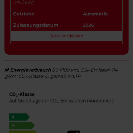
(PS / kW)
Getriebe
Automatik
Zulassungsdatum
2026
Jetzt entdecken
Energieverbrauch
5,0 l/100 km; CO₂-Emission 114
g/km; CO₂-Klasse: C. gemäß WLTP