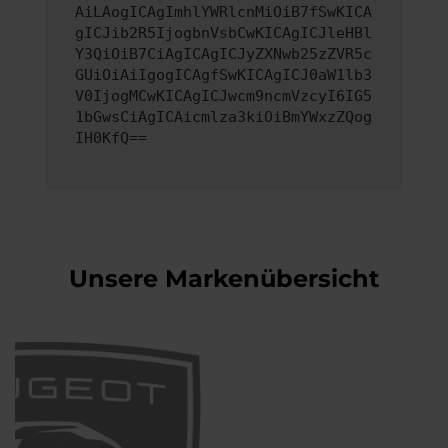
AiLAogICAgImhlYWRlcnMiOiB7fSwKICA
gICJib2R5IjogbnVsbCwKICAgICJleHBl
Y3QiOiB7CiAgICAgICJyZXNwb25zZVR5c
GUiOiAiIgogICAgfSwKICAgICJ0aW1lb3
V0IjogMCwKICAgICJwcm9ncmVzcyI6IG5
1bGwsCiAgICAicmlza3kiOiBmYWxzZQog
IH0KfQ==
Unsere Markenübersicht