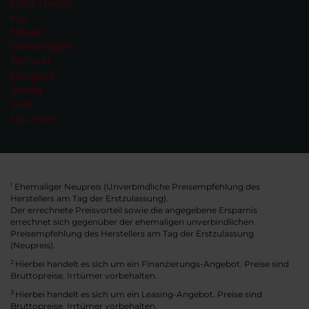
Ford Transit
Kia
Nissan
Volkswagen
Renault
Peugeot
Skoda
Seat
Hyundai
Ehemaliger Neupreis (Unverbindliche Preisempfehlung des
1
Herstellers am Tag der Erstzulassung).
Der errechnete Preisvorteil sowie die angegebene Ersparnis
errechnet sich gegenüber der ehemaligen unverbindlichen
Preisempfehlung des Herstellers am Tag der Erstzulassung
(Neupreis).
2
Hierbei handelt es sich um ein Finanzierungs-Angebot. Preise sind
Bruttopreise. Irrtümer vorbehalten.
3
Hierbei handelt es sich um ein Leasing-Angebot. Preise sind
Bruttopreise. Irrtümer vorbehalten.