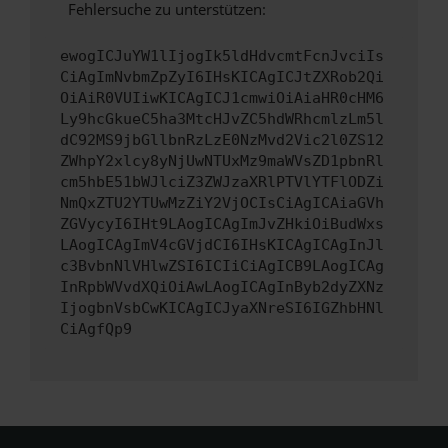
Fehlersuche zu unterstützen:
ewogICJuYW1lIjogIk5ldHdvcmtFcnJvciIs
CiAgImNvbmZpZyI6IHsKICAgICJtZXRob2Qi
OiAiR0VUIiwKICAgICJ1cmwiOiAiaHR0cHM6
Ly9hcGkueC5ha3MtcHJvZC5hdWRhcmlzLm5l
dC92MS9jbGllbnRzLzE0NzMvd2Vic2l0ZS12
ZWhpY2xlcy8yNjUwNTUxMz9maWVsZD1pbnRl
cm5hbE51bWJlciZ3ZWJzaXRlPTVlYTFlODZi
NmQxZTU2YTUwMzZiY2VjOCIsCiAgICAiaGVh
ZGVycyI6IHt9LAogICAgImJvZHkiOiBudWxs
LAogICAgImV4cGVjdCI6IHsKICAgICAgInJl
c3BvbnNlVHlwZSI6ICIiCiAgICB9LAogICAg
InRpbWVvdXQiOiAwLAogICAgInByb2dyZXNz
IjogbnVsbCwKICAgICJyaXNreSI6IGZhbHNl
CiAgfQp9