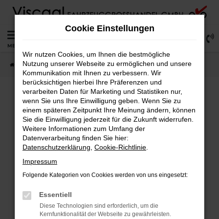
Zum
Hauptinhalt
Cookie Einstellungen
springen
0
MENÜ
Wir nutzen Cookies, um Ihnen die bestmögliche
Nutzung unserer Webseite zu ermöglichen und unsere
Startseite
Lagerfahrzeuge
Fahrzeugsuche
Kommunikation mit Ihnen zu verbessern. Wir
berücksichtigen hierbei Ihre Präferenzen und
verarbeiten Daten für Marketing und Statistiken nur,
wenn Sie uns Ihre Einwilligung geben. Wenn Sie zu
Fehler: Network Error
einem späteren Zeitpunkt Ihre Meinung ändern, können
Sie die Einwilligung jederzeit für die Zukunft widerrufen.
Weitere Informationen zum Umfang der
Beim Laden ist ein Fehler aufgetreten.
Datenverarbeitung finden Sie hier:
Hier sind ein paar Tipps, die dir helfen können:
Datenschutzerklärung
,
Cookie-Richtlinie
.
Überprüfe deine Firewall und deine
Impressum
Internetverbindung.
Folgende Kategorien von Cookies werden von uns eingesetzt:
Laden andere Webseiten, zum Beispiel deine
Suchmaschine?
Essentiell
Prüfe deine Browsererweiterungen.
Diese Technologien sind erforderlich, um die
Kernfunktionalität der Webseite zu gewährleisten.
Manche Erweiterungen, wie Werbeblocker,