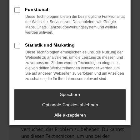
können das Laden bestimmter Seiten
Funktional
verhindern. Funktioniert die Seite in einem
Diese Technologien bieten die bestmögliche Funktionalität
anderen Browser oder in einem privaten
der Webseite. Services von Drittanbietern wie Google
Fenster?
Maps, Chats, Fahrzeugbewertungssystem und weitere
werden aktiviert.
Starte dein Gerät neu.
Das kann manchmal helfen, vorübergehende
Statistik und Marketing
Probleme zu beheben.
Diese Technologien ermöglichen es uns, die Nutzung der
Stelle sicher, dass dein Browser und dein
Webseite zu analysieren, um die Leistung zu messen und
zu verbessern. Zudem werden Technologien eingesetzt,
Betriebssystem auf dem neuesten Stand
die von dritten Werbetreibenden verwendet werden, um
sind.
Sie auf anderen Webseiten zu verfolgen und um Anzeigen
Veraltete Software birgt nicht nur ein
zu schalten, die für Ihre Interessen relevant sind.
Sicherheitsrisiko, sondern kann auch dazu
führen, dass bestimmte Funktionen nicht mehr
Speichern
unterstützt werden.
Optionale Cookies ablehnen
Wende dich an den Webseitenbetreiber.
Wenn du alle oben genannten Schritte versucht
Alle akzeptieren
hast, kontaktiere uns bitte. Wir werden
versuchen, das Problem zu beheben. Du kannst
uns diesen Text schicken, um uns bei der