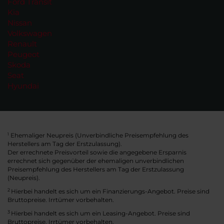
Ford Transit
Kia
Nissan
Volkswagen
Renault
Peugeot
Skoda
Seat
Hyundai
Ehemaliger Neupreis (Unverbindliche Preisempfehlung des
1
Herstellers am Tag der Erstzulassung).
Der errechnete Preisvorteil sowie die angegebene Ersparnis
errechnet sich gegenüber der ehemaligen unverbindlichen
Preisempfehlung des Herstellers am Tag der Erstzulassung
(Neupreis).
2
Hierbei handelt es sich um ein Finanzierungs-Angebot. Preise sind
Bruttopreise. Irrtümer vorbehalten.
3
Hierbei handelt es sich um ein Leasing-Angebot. Preise sind
Bruttopreise. Irrtümer vorbehalten.