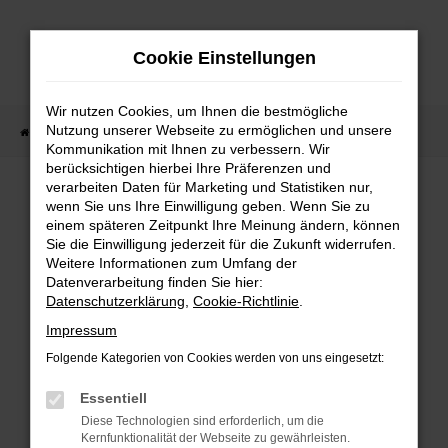
Zum
Hauptinhalt
Cookie Einstellungen
springen
Wir nutzen Cookies, um Ihnen die bestmögliche
Nutzung unserer Webseite zu ermöglichen und unsere
Startseite
Lagerfahrzeuge
Fahrzeugsuche
Kommunikation mit Ihnen zu verbessern. Wir
berücksichtigen hierbei Ihre Präferenzen und
verarbeiten Daten für Marketing und Statistiken nur,
wenn Sie uns Ihre Einwilligung geben. Wenn Sie zu
Fehler: Network Error
einem späteren Zeitpunkt Ihre Meinung ändern, können
Sie die Einwilligung jederzeit für die Zukunft widerrufen.
Weitere Informationen zum Umfang der
Beim Laden ist ein Fehler aufgetreten.
Datenverarbeitung finden Sie hier:
Hier sind ein paar Tipps, die dir helfen können:
Datenschutzerklärung
,
Cookie-Richtlinie
.
Überprüfe deine Firewall und deine
Impressum
Internetverbindung.
Folgende Kategorien von Cookies werden von uns eingesetzt:
Laden andere Webseiten, zum Beispiel deine
Suchmaschine?
Essentiell
Prüfe deine Browsererweiterungen.
Diese Technologien sind erforderlich, um die
Kernfunktionalität der Webseite zu gewährleisten.
Manche Erweiterungen, wie Werbeblocker,