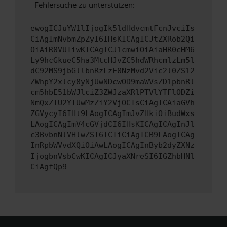
Fehlersuche zu unterstützen:
ewogICJuYW1lIjogIk5ldHdvcmtFcnJvciIs
CiAgImNvbmZpZyI6IHsKICAgICJtZXRob2Qi
OiAiR0VUIiwKICAgICJ1cmwiOiAiaHR0cHM6
Ly9hcGkueC5ha3MtcHJvZC5hdWRhcmlzLm5l
dC92MS9jbGllbnRzLzE0NzMvd2Vic2l0ZS12
ZWhpY2xlcy8yNjUwNDcwOD9maWVsZD1pbnRl
cm5hbE51bWJlciZ3ZWJzaXRlPTVlYTFlODZi
NmQxZTU2YTUwMzZiY2VjOCIsCiAgICAiaGVh
ZGVycyI6IHt9LAogICAgImJvZHkiOiBudWxs
LAogICAgImV4cGVjdCI6IHsKICAgICAgInJl
c3BvbnNlVHlwZSI6ICIiCiAgICB9LAogICAg
InRpbWVvdXQiOiAwLAogICAgInByb2dyZXNz
IjogbnVsbCwKICAgICJyaXNreSI6IGZhbHNl
CiAgfQp9