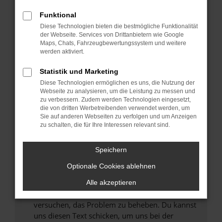
können das Laden bestimmter Seiten
Funktional
verhindern. Funktioniert die Seite in einem
Diese Technologien bieten die bestmögliche Funktionalität
anderen Browser oder in einem privaten
der Webseite. Services von Drittanbietern wie Google
Fenster?
Maps, Chats, Fahrzeugbewertungssystem und weitere
werden aktiviert.
Starte dein Gerät neu.
Das kann manchmal helfen, vorübergehende
Statistik und Marketing
Probleme zu beheben.
Diese Technologien ermöglichen es uns, die Nutzung der
Stelle sicher, dass dein Browser und dein
Webseite zu analysieren, um die Leistung zu messen und
zu verbessern. Zudem werden Technologien eingesetzt,
Betriebssystem auf dem neuesten Stand
die von dritten Werbetreibenden verwendet werden, um
sind.
Sie auf anderen Webseiten zu verfolgen und um Anzeigen
Veraltete Software birgt nicht nur ein
zu schalten, die für Ihre Interessen relevant sind.
Sicherheitsrisiko, sondern kann auch dazu
führen, dass bestimmte Funktionen nicht mehr
Speichern
unterstützt werden.
Optionale Cookies ablehnen
Wende dich an den Webseitenbetreiber.
Wenn du alle oben genannten Schritte versucht
Alle akzeptieren
hast, kontaktiere uns bitte. Wir werden
versuchen, das Problem zu beheben. Du kannst
uns diesen Text schicken, um uns bei der