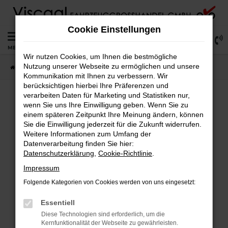
Zum
Hauptinhalt
Cookie Einstellungen
springen
0
MENÜ
Wir nutzen Cookies, um Ihnen die bestmögliche
Nutzung unserer Webseite zu ermöglichen und unsere
Startseite
Lagerfahrzeuge
Fahrzeugsuche
Kommunikation mit Ihnen zu verbessern. Wir
berücksichtigen hierbei Ihre Präferenzen und
verarbeiten Daten für Marketing und Statistiken nur,
wenn Sie uns Ihre Einwilligung geben. Wenn Sie zu
Fehler: Network Error
einem späteren Zeitpunkt Ihre Meinung ändern, können
Sie die Einwilligung jederzeit für die Zukunft widerrufen.
Weitere Informationen zum Umfang der
Beim Laden ist ein Fehler aufgetreten.
Datenverarbeitung finden Sie hier:
Hier sind ein paar Tipps, die dir helfen können:
Datenschutzerklärung
,
Cookie-Richtlinie
.
Überprüfe deine Firewall und deine
Impressum
Internetverbindung.
Folgende Kategorien von Cookies werden von uns eingesetzt:
Laden andere Webseiten, zum Beispiel deine
Suchmaschine?
Essentiell
Prüfe deine Browsererweiterungen.
Diese Technologien sind erforderlich, um die
Kernfunktionalität der Webseite zu gewährleisten.
Manche Erweiterungen, wie Werbeblocker,