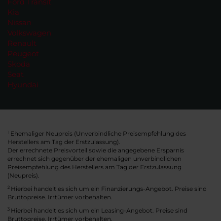
Ford Transit
Kia
Nissan
Volkswagen
Renault
Peugeot
Skoda
Seat
Hyundai
Ehemaliger Neupreis (Unverbindliche Preisempfehlung des
1
Herstellers am Tag der Erstzulassung).
Der errechnete Preisvorteil sowie die angegebene Ersparnis
errechnet sich gegenüber der ehemaligen unverbindlichen
Preisempfehlung des Herstellers am Tag der Erstzulassung
(Neupreis).
2
Hierbei handelt es sich um ein Finanzierungs-Angebot. Preise sind
Bruttopreise. Irrtümer vorbehalten.
3
Hierbei handelt es sich um ein Leasing-Angebot. Preise sind
Bruttopreise. Irrtümer vorbehalten.