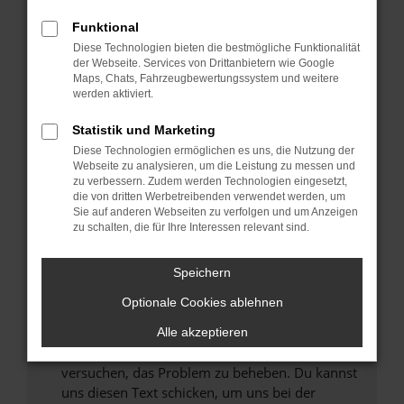
können das Laden bestimmter Seiten
Funktional
verhindern. Funktioniert die Seite in einem
Diese Technologien bieten die bestmögliche Funktionalität
anderen Browser oder in einem privaten
der Webseite. Services von Drittanbietern wie Google
Fenster?
Maps, Chats, Fahrzeugbewertungssystem und weitere
werden aktiviert.
Starte dein Gerät neu.
Das kann manchmal helfen, vorübergehende
Statistik und Marketing
Probleme zu beheben.
Diese Technologien ermöglichen es uns, die Nutzung der
Stelle sicher, dass dein Browser und dein
Webseite zu analysieren, um die Leistung zu messen und
zu verbessern. Zudem werden Technologien eingesetzt,
Betriebssystem auf dem neuesten Stand
die von dritten Werbetreibenden verwendet werden, um
sind.
Sie auf anderen Webseiten zu verfolgen und um Anzeigen
Veraltete Software birgt nicht nur ein
zu schalten, die für Ihre Interessen relevant sind.
Sicherheitsrisiko, sondern kann auch dazu
führen, dass bestimmte Funktionen nicht mehr
Speichern
unterstützt werden.
Optionale Cookies ablehnen
Wende dich an den Webseitenbetreiber.
Wenn du alle oben genannten Schritte versucht
Alle akzeptieren
hast, kontaktiere uns bitte. Wir werden
versuchen, das Problem zu beheben. Du kannst
uns diesen Text schicken, um uns bei der