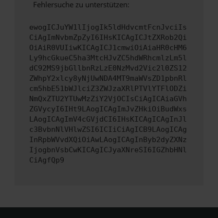
Fehlersuche zu unterstützen:
ewogICJuYW1lIjogIk5ldHdvcmtFcnJvciIs
CiAgImNvbmZpZyI6IHsKICAgICJtZXRob2Qi
OiAiR0VUIiwKICAgICJ1cmwiOiAiaHR0cHM6
Ly9hcGkueC5ha3MtcHJvZC5hdWRhcmlzLm5l
dC92MS9jbGllbnRzLzE0NzMvd2Vic2l0ZS12
ZWhpY2xlcy8yNjUwNDA4MT9maWVsZD1pbnRl
cm5hbE51bWJlciZ3ZWJzaXRlPTVlYTFlODZi
NmQxZTU2YTUwMzZiY2VjOCIsCiAgICAiaGVh
ZGVycyI6IHt9LAogICAgImJvZHkiOiBudWxs
LAogICAgImV4cGVjdCI6IHsKICAgICAgInJl
c3BvbnNlVHlwZSI6ICIiCiAgICB9LAogICAg
InRpbWVvdXQiOiAwLAogICAgInByb2dyZXNz
IjogbnVsbCwKICAgICJyaXNreSI6IGZhbHNl
CiAgfQp9