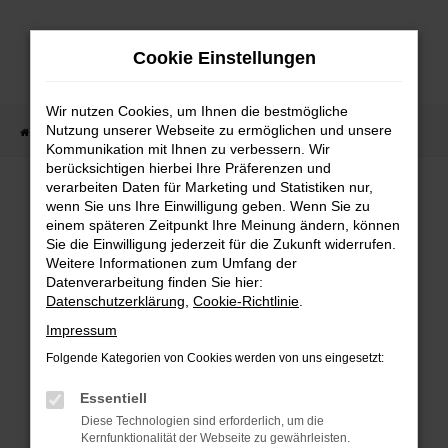
Zum
Hauptinhalt
Cookie Einstellungen
springen
Wir nutzen Cookies, um Ihnen die bestmögliche
Nutzung unserer Webseite zu ermöglichen und unsere
Startseite
Lagerfahrzeuge
Fahrzeugsuche
Kommunikation mit Ihnen zu verbessern. Wir
berücksichtigen hierbei Ihre Präferenzen und
verarbeiten Daten für Marketing und Statistiken nur,
wenn Sie uns Ihre Einwilligung geben. Wenn Sie zu
Fehler: Network Error
einem späteren Zeitpunkt Ihre Meinung ändern, können
Sie die Einwilligung jederzeit für die Zukunft widerrufen.
Weitere Informationen zum Umfang der
Beim Laden ist ein Fehler aufgetreten.
Datenverarbeitung finden Sie hier:
Hier sind ein paar Tipps, die dir helfen können:
Datenschutzerklärung
,
Cookie-Richtlinie
.
Überprüfe deine Firewall und deine
Impressum
Internetverbindung.
Folgende Kategorien von Cookies werden von uns eingesetzt:
Laden andere Webseiten, zum Beispiel deine
Suchmaschine?
Essentiell
Prüfe deine Browsererweiterungen.
Diese Technologien sind erforderlich, um die
Kernfunktionalität der Webseite zu gewährleisten.
Manche Erweiterungen, wie Werbeblocker,