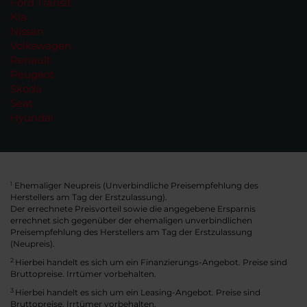
Ford Transit
Kia
Nissan
Volkswagen
Renault
Peugeot
Skoda
Seat
Hyundai
Ehemaliger Neupreis (Unverbindliche Preisempfehlung des
1
Herstellers am Tag der Erstzulassung).
Der errechnete Preisvorteil sowie die angegebene Ersparnis
errechnet sich gegenüber der ehemaligen unverbindlichen
Preisempfehlung des Herstellers am Tag der Erstzulassung
(Neupreis).
2
Hierbei handelt es sich um ein Finanzierungs-Angebot. Preise sind
Bruttopreise. Irrtümer vorbehalten.
3
Hierbei handelt es sich um ein Leasing-Angebot. Preise sind
Bruttopreise. Irrtümer vorbehalten.