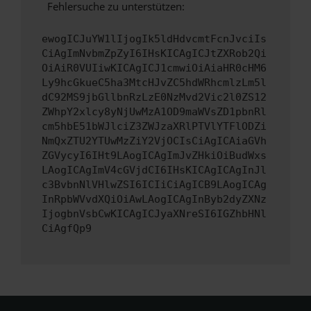
Fehlersuche zu unterstützen:
ewogICJuYW1lIjogIk5ldHdvcmtFcnJvciIs
CiAgImNvbmZpZyI6IHsKICAgICJtZXRob2Qi
OiAiR0VUIiwKICAgICJ1cmwiOiAiaHR0cHM6
Ly9hcGkueC5ha3MtcHJvZC5hdWRhcmlzLm5l
dC92MS9jbGllbnRzLzE0NzMvd2Vic2l0ZS12
ZWhpY2xlcy8yNjUwMzA1OD9maWVsZD1pbnRl
cm5hbE51bWJlciZ3ZWJzaXRlPTVlYTFlODZi
NmQxZTU2YTUwMzZiY2VjOCIsCiAgICAiaGVh
ZGVycyI6IHt9LAogICAgImJvZHkiOiBudWxs
LAogICAgImV4cGVjdCI6IHsKICAgICAgInJl
c3BvbnNlVHlwZSI6ICIiCiAgICB9LAogICAg
InRpbWVvdXQiOiAwLAogICAgInByb2dyZXNz
IjogbnVsbCwKICAgICJyaXNreSI6IGZhbHNl
CiAgfQp9