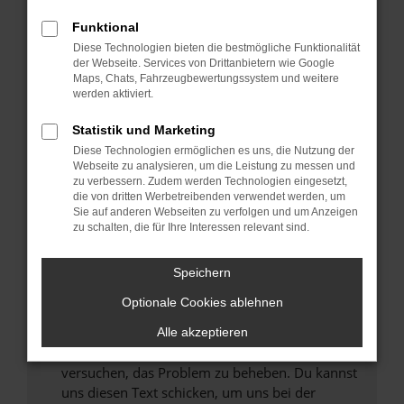
können das Laden bestimmter Seiten
Funktional
verhindern. Funktioniert die Seite in einem
Diese Technologien bieten die bestmögliche Funktionalität
anderen Browser oder in einem privaten
der Webseite. Services von Drittanbietern wie Google
Fenster?
Maps, Chats, Fahrzeugbewertungssystem und weitere
werden aktiviert.
Starte dein Gerät neu.
Das kann manchmal helfen, vorübergehende
Statistik und Marketing
Probleme zu beheben.
Diese Technologien ermöglichen es uns, die Nutzung der
Stelle sicher, dass dein Browser und dein
Webseite zu analysieren, um die Leistung zu messen und
zu verbessern. Zudem werden Technologien eingesetzt,
Betriebssystem auf dem neuesten Stand
die von dritten Werbetreibenden verwendet werden, um
sind.
Sie auf anderen Webseiten zu verfolgen und um Anzeigen
Veraltete Software birgt nicht nur ein
zu schalten, die für Ihre Interessen relevant sind.
Sicherheitsrisiko, sondern kann auch dazu
führen, dass bestimmte Funktionen nicht mehr
Speichern
unterstützt werden.
Optionale Cookies ablehnen
Wende dich an den Webseitenbetreiber.
Wenn du alle oben genannten Schritte versucht
Alle akzeptieren
hast, kontaktiere uns bitte. Wir werden
versuchen, das Problem zu beheben. Du kannst
uns diesen Text schicken, um uns bei der