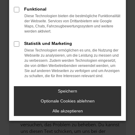
können das Laden bestimmter Seiten
Funktional
verhindern. Funktioniert die Seite in einem
Diese Technologien bieten die bestmögliche Funktionalität
anderen Browser oder in einem privaten
der Webseite. Services von Drittanbietern wie Google
Fenster?
Maps, Chats, Fahrzeugbewertungssystem und weitere
werden aktiviert.
Starte dein Gerät neu.
Das kann manchmal helfen, vorübergehende
Statistik und Marketing
Probleme zu beheben.
Diese Technologien ermöglichen es uns, die Nutzung der
Stelle sicher, dass dein Browser und dein
Webseite zu analysieren, um die Leistung zu messen und
zu verbessern. Zudem werden Technologien eingesetzt,
Betriebssystem auf dem neuesten Stand
die von dritten Werbetreibenden verwendet werden, um
sind.
Sie auf anderen Webseiten zu verfolgen und um Anzeigen
Veraltete Software birgt nicht nur ein
zu schalten, die für Ihre Interessen relevant sind.
Sicherheitsrisiko, sondern kann auch dazu
führen, dass bestimmte Funktionen nicht mehr
Speichern
unterstützt werden.
Optionale Cookies ablehnen
Wende dich an den Webseitenbetreiber.
Wenn du alle oben genannten Schritte versucht
Alle akzeptieren
hast, kontaktiere uns bitte. Wir werden
versuchen, das Problem zu beheben. Du kannst
uns diesen Text schicken, um uns bei der