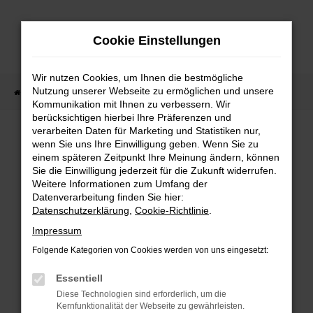
Zum
Hauptinhalt
Cookie Einstellungen
springen
Wir nutzen Cookies, um Ihnen die bestmögliche
Nutzung unserer Webseite zu ermöglichen und unsere
Startseite
Lagerfahrzeuge
Fahrzeugsuche
Kommunikation mit Ihnen zu verbessern. Wir
berücksichtigen hierbei Ihre Präferenzen und
verarbeiten Daten für Marketing und Statistiken nur,
wenn Sie uns Ihre Einwilligung geben. Wenn Sie zu
Fehler: Network Error
einem späteren Zeitpunkt Ihre Meinung ändern, können
Sie die Einwilligung jederzeit für die Zukunft widerrufen.
Weitere Informationen zum Umfang der
Beim Laden ist ein Fehler aufgetreten.
Datenverarbeitung finden Sie hier:
Hier sind ein paar Tipps, die dir helfen können:
Datenschutzerklärung
,
Cookie-Richtlinie
.
Überprüfe deine Firewall und deine
Impressum
Internetverbindung.
Folgende Kategorien von Cookies werden von uns eingesetzt:
Laden andere Webseiten, zum Beispiel deine
Suchmaschine?
Essentiell
Prüfe deine Browsererweiterungen.
Diese Technologien sind erforderlich, um die
Kernfunktionalität der Webseite zu gewährleisten.
Manche Erweiterungen, wie Werbeblocker,