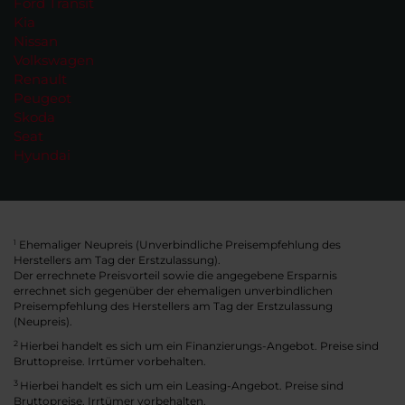
Ford Transit
Kia
Nissan
Volkswagen
Renault
Peugeot
Skoda
Seat
Hyundai
Ehemaliger Neupreis (Unverbindliche Preisempfehlung des
1
Herstellers am Tag der Erstzulassung).
Der errechnete Preisvorteil sowie die angegebene Ersparnis
errechnet sich gegenüber der ehemaligen unverbindlichen
Preisempfehlung des Herstellers am Tag der Erstzulassung
(Neupreis).
2
Hierbei handelt es sich um ein Finanzierungs-Angebot. Preise sind
Bruttopreise. Irrtümer vorbehalten.
3
Hierbei handelt es sich um ein Leasing-Angebot. Preise sind
Bruttopreise. Irrtümer vorbehalten.