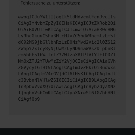
Fehlersuche zu unterstützen:
ewogICJuYW1lIjogIk5ldHdvcmtFcnJvciIs
CiAgImNvbmZpZyI6IHsKICAgICJtZXRob2Qi
OiAiR0VUIiwKICAgICJ1cmwiOiAiaHR0cHM6
Ly9hcGkueC5ha3MtcHJvZC5hdWRhcmlzLm5l
dC92MS9jbGllbnRzLzE0NzMvd2Vic2l0ZS12
ZWhpY2xlcy8yNjUwMzUyND9maWVsZD1pbnRl
cm5hbE51bWJlciZ3ZWJzaXRlPTVlYTFlODZi
NmQxZTU2YTUwMzZiY2VjOCIsCiAgICAiaGVh
ZGVycyI6IHt9LAogICAgImJvZHkiOiBudWxs
LAogICAgImV4cGVjdCI6IHsKICAgICAgInJl
c3BvbnNlVHlwZSI6ICIiCiAgICB9LAogICAg
InRpbWVvdXQiOiAwLAogICAgInByb2dyZXNz
IjogbnVsbCwKICAgICJyaXNreSI6IGZhbHNl
CiAgfQp9