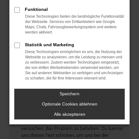
können das Laden bestimmter Seiten
Funktional
verhindern. Funktioniert die Seite in einem
Diese Technologien bieten die bestmögliche Funktionalität
anderen Browser oder in einem privaten
der Webseite. Services von Drittanbietern wie Google
Fenster?
Maps, Chats, Fahrzeugbewertungssystem und weitere
werden aktiviert.
Starte dein Gerät neu.
Das kann manchmal helfen, vorübergehende
Statistik und Marketing
Probleme zu beheben.
Diese Technologien ermöglichen es uns, die Nutzung der
Stelle sicher, dass dein Browser und dein
Webseite zu analysieren, um die Leistung zu messen und
zu verbessern. Zudem werden Technologien eingesetzt,
Betriebssystem auf dem neuesten Stand
die von dritten Werbetreibenden verwendet werden, um
sind.
Sie auf anderen Webseiten zu verfolgen und um Anzeigen
Veraltete Software birgt nicht nur ein
zu schalten, die für Ihre Interessen relevant sind.
Sicherheitsrisiko, sondern kann auch dazu
führen, dass bestimmte Funktionen nicht mehr
Speichern
unterstützt werden.
Optionale Cookies ablehnen
Wende dich an den Webseitenbetreiber.
Wenn du alle oben genannten Schritte versucht
Alle akzeptieren
hast, kontaktiere uns bitte. Wir werden
versuchen, das Problem zu beheben. Du kannst
uns diesen Text schicken, um uns bei der