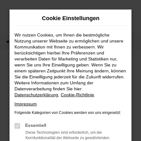
Zum
Hauptinhalt
Cookie Einstellungen
springen
Wir nutzen Cookies, um Ihnen die bestmögliche
Nutzung unserer Webseite zu ermöglichen und unsere
Startseite
Lagerfahrzeuge
Fahrzeugsuche
Kommunikation mit Ihnen zu verbessern. Wir
berücksichtigen hierbei Ihre Präferenzen und
verarbeiten Daten für Marketing und Statistiken nur,
wenn Sie uns Ihre Einwilligung geben. Wenn Sie zu
Fehler: Network Error
einem späteren Zeitpunkt Ihre Meinung ändern, können
Sie die Einwilligung jederzeit für die Zukunft widerrufen.
Weitere Informationen zum Umfang der
Beim Laden ist ein Fehler aufgetreten.
Datenverarbeitung finden Sie hier:
Hier sind ein paar Tipps, die dir helfen können:
Datenschutzerklärung
,
Cookie-Richtlinie
.
Überprüfe deine Firewall und deine
Impressum
Internetverbindung.
Folgende Kategorien von Cookies werden von uns eingesetzt:
Laden andere Webseiten, zum Beispiel deine
Suchmaschine?
Essentiell
Prüfe deine Browsererweiterungen.
Diese Technologien sind erforderlich, um die
Kernfunktionalität der Webseite zu gewährleisten.
Manche Erweiterungen, wie Werbeblocker,