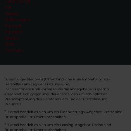
Ford Transit
Kia
Nissan
Volkswagen
Renault
Peugeot
Skoda
Seat
Hyundai
Ehemaliger Neupreis (Unverbindliche Preisempfehlung des
1
Herstellers am Tag der Erstzulassung).
Der errechnete Preisvorteil sowie die angegebene Ersparnis
errechnet sich gegenüber der ehemaligen unverbindlichen
Preisempfehlung des Herstellers am Tag der Erstzulassung
(Neupreis).
2
Hierbei handelt es sich um ein Finanzierungs-Angebot. Preise sind
Bruttopreise. Irrtümer vorbehalten.
3
Hierbei handelt es sich um ein Leasing-Angebot. Preise sind
Bruttopreise. Irrtümer vorbehalten.