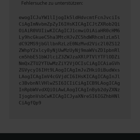
Fehlersuche zu unterstützen:
ewogICJuYW1lIjogIk5ldHdvcmtFcnJvciIs
CiAgImNvbmZpZyI6IHsKICAgICJtZXRob2Qi
OiAiR0VUIiwKICAgICJ1cmwiOiAiaHR0cHM6
Ly9hcGkueC5ha3MtcHJvZC5hdWRhcmlzLm5l
dC92MS9jbGllbnRzLzE0NzMvd2Vic2l0ZS12
ZWhpY2xlcy8yNjUwMzUyNj9maWVsZD1pbnRl
cm5hbE51bWJlciZ3ZWJzaXRlPTVlYTFlODZi
NmQxZTU2YTUwMzZiY2VjOCIsCiAgICAiaGVh
ZGVycyI6IHt9LAogICAgImJvZHkiOiBudWxs
LAogICAgImV4cGVjdCI6IHsKICAgICAgInJl
c3BvbnNlVHlwZSI6ICIiCiAgICB9LAogICAg
InRpbWVvdXQiOiAwLAogICAgInByb2dyZXNz
IjogbnVsbCwKICAgICJyaXNreSI6IGZhbHNl
CiAgfQp9