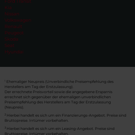
Ford Transit
Kia
Nissan
Volkswagen
Renault
Peugeot
Skoda
Seat
Hyundai
Ehemaliger Neupreis (Unverbindliche Preisempfehlung des
1
Herstellers am Tag der Erstzulassung).
Der errechnete Preisvorteil sowie die angegebene Ersparnis
errechnet sich gegenüber der ehemaligen unverbindlichen
Preisempfehlung des Herstellers am Tag der Erstzulassung
(Neupreis).
2
Hierbei handelt es sich um ein Finanzierungs-Angebot. Preise sind
Bruttopreise. Irrtümer vorbehalten.
3
Hierbei handelt es sich um ein Leasing-Angebot. Preise sind
Bruttopreise. Irrtümer vorbehalten.