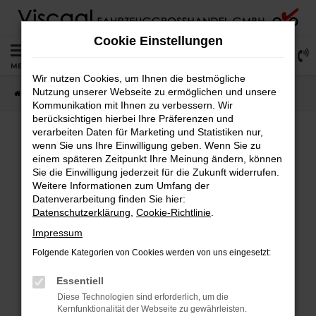
Zum
Hauptinhalt
Cookie Einstellungen
springen
0
MENÜ
Wir nutzen Cookies, um Ihnen die bestmögliche
Nutzung unserer Webseite zu ermöglichen und unsere
Startseite
Lagerfahrzeuge
Fahrzeugsuche
Kommunikation mit Ihnen zu verbessern. Wir
berücksichtigen hierbei Ihre Präferenzen und
verarbeiten Daten für Marketing und Statistiken nur,
wenn Sie uns Ihre Einwilligung geben. Wenn Sie zu
Fehler: Network Error
einem späteren Zeitpunkt Ihre Meinung ändern, können
Sie die Einwilligung jederzeit für die Zukunft widerrufen.
Weitere Informationen zum Umfang der
Beim Laden ist ein Fehler aufgetreten.
Datenverarbeitung finden Sie hier:
Hier sind ein paar Tipps, die dir helfen können:
Datenschutzerklärung
,
Cookie-Richtlinie
.
Überprüfe deine Firewall und deine
Impressum
Internetverbindung.
Folgende Kategorien von Cookies werden von uns eingesetzt:
Laden andere Webseiten, zum Beispiel deine
Suchmaschine?
Essentiell
Prüfe deine Browsererweiterungen.
Diese Technologien sind erforderlich, um die
Kernfunktionalität der Webseite zu gewährleisten.
Manche Erweiterungen, wie Werbeblocker,