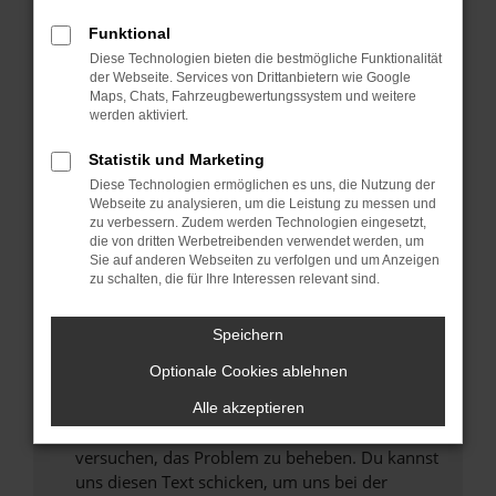
können das Laden bestimmter Seiten
Funktional
verhindern. Funktioniert die Seite in einem
Diese Technologien bieten die bestmögliche Funktionalität
anderen Browser oder in einem privaten
der Webseite. Services von Drittanbietern wie Google
Fenster?
Maps, Chats, Fahrzeugbewertungssystem und weitere
werden aktiviert.
Starte dein Gerät neu.
Das kann manchmal helfen, vorübergehende
Statistik und Marketing
Probleme zu beheben.
Diese Technologien ermöglichen es uns, die Nutzung der
Stelle sicher, dass dein Browser und dein
Webseite zu analysieren, um die Leistung zu messen und
zu verbessern. Zudem werden Technologien eingesetzt,
Betriebssystem auf dem neuesten Stand
die von dritten Werbetreibenden verwendet werden, um
sind.
Sie auf anderen Webseiten zu verfolgen und um Anzeigen
Veraltete Software birgt nicht nur ein
zu schalten, die für Ihre Interessen relevant sind.
Sicherheitsrisiko, sondern kann auch dazu
führen, dass bestimmte Funktionen nicht mehr
Speichern
unterstützt werden.
Optionale Cookies ablehnen
Wende dich an den Webseitenbetreiber.
Wenn du alle oben genannten Schritte versucht
Alle akzeptieren
hast, kontaktiere uns bitte. Wir werden
versuchen, das Problem zu beheben. Du kannst
uns diesen Text schicken, um uns bei der