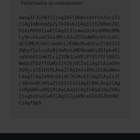
Fehlersuche zu unterstützen:
ewogICJuYW1lIjogIk5ldHdvcmtFcnJvciIs
CiAgImNvbmZpZyI6IHsKICAgICJtZXRob2Qi
OiAiR0VUIiwKICAgICJ1cmwiOiAiaHR0cHM6
Ly9hcGkueC5ha3MtcHJvZC5hdWRhcmlzLm5l
dC92MS9jbGllbnRzLzE0NzMvd2Vic2l0ZS12
ZWhpY2xlcy8yNjUwMzUzMD9maWVsZD1pbnRl
cm5hbE51bWJlciZ3ZWJzaXRlPTVlYTFlODZi
NmQxZTU2YTUwMzZiY2VjOCIsCiAgICAiaGVh
ZGVycyI6IHt9LAogICAgImJvZHkiOiBudWxs
LAogICAgImV4cGVjdCI6IHsKICAgICAgInJl
c3BvbnNlVHlwZSI6ICIiCiAgICB9LAogICAg
InRpbWVvdXQiOiAwLAogICAgInByb2dyZXNz
IjogbnVsbCwKICAgICJyaXNreSI6IGZhbHNl
CiAgfQp9