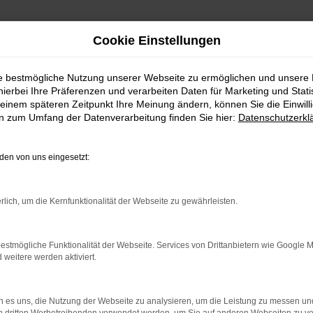
Cookie Einstellungen
ie bestmögliche Nutzung unserer Webseite zu ermöglichen und unsere
hierbei Ihre Präferenzen und verarbeiten Daten für Marketing und Stati
einem späteren Zeitpunkt Ihre Meinung ändern, können Sie die Einwillig
en zum Umfang der Datenverarbeitung finden Sie hier:
Datenschutzerkl
ror
en von uns eingesetzt:
rlich, um die Kernfunktionalität der Webseite zu gewährleisten.
indung.
estmögliche Funktionalität der Webseite. Services von Drittanbietern wie Google 
hine?
eitere werden aktiviert.
aden bestimmter Seiten verhindern. Funktioniert die Seite in e
 es uns, die Nutzung der Webseite zu analysieren, um die Leistung zu messen u