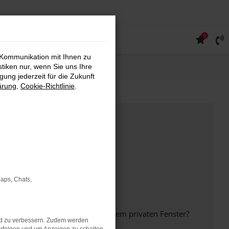
0
 Kommunikation mit Ihnen zu
stiken nur, wenn Sie uns Ihre
ung jederzeit für die Zukunft
ärung
,
Cookie-Richtlinie
.
Maps, Chats,
inem anderen Browser oder in einem privaten Fenster?
nd zu verbessern. Zudem werden