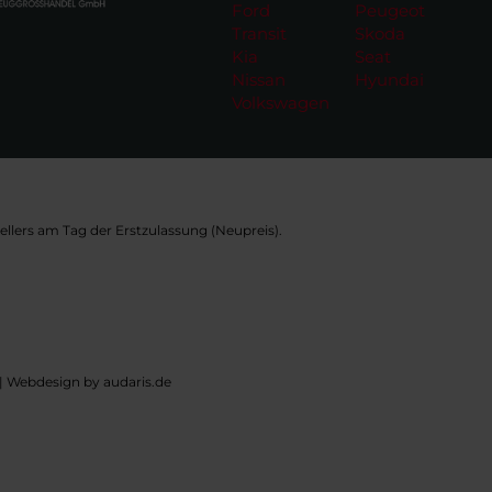
Ford
Peugeot
Transit
Skoda
Kia
Seat
Nissan
Hyundai
Volkswagen
llers am Tag der Erstzulassung (Neupreis).
|
Webdesign by audaris.de