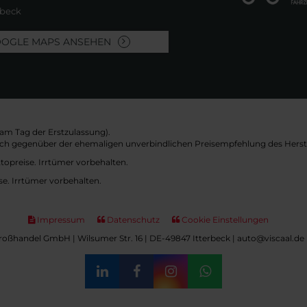
rbeck
OOGLE MAPS ANSEHEN
am Tag der Erstzulassung).
sich gegenüber der ehemaligen unverbindlichen Preisempfehlung des Herste
topreise. Irrtümer vorbehalten.
se. Irrtümer vorbehalten.
Impressum
Datenschutz
Cookie Einstellungen
oßhandel GmbH | Wilsumer Str. 16 | DE-49847 Itterbeck | auto@viscaal.de 