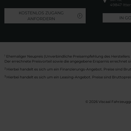
49847 Itte
KOSTENLOS ZUGANG
IN G
ANFORDERN
Ehemaliger Neupreis (Unverbindliche Preisempfehlung des Herstellers 
1
Der errechnete Preisvorteil sowie die angegebene Ersparnis errechnet 
2
Hierbei handelt es sich um ein Finanzierungs-Angebot. Preise sind Brut
3
Hierbei handelt es sich um ein Leasing-Angebot. Preise sind Bruttoprei
© 2026 Viscaal Fahrzeuggr