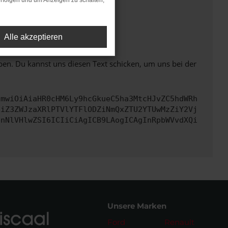
rfolgen und um Anzeigen zu schalten,
ht mehr unterstützt werden.
Alle akzeptieren
ben. Du kannst uns diesen Text schicken, um uns bei der
cmwiOiAiaHR0cHM6Ly9hcGkueC5ha3MtcHJvZC5hdWRh
ciZ3ZWJzaXRlPTVlYTFlODZiNmQxZTU2YTUwMzZiY2Vj
bnNlVHlwZSI6ICIiCiAgICB9LAogICAgInRpbWVvdXQi
Unsere Marken
Ford
Renault