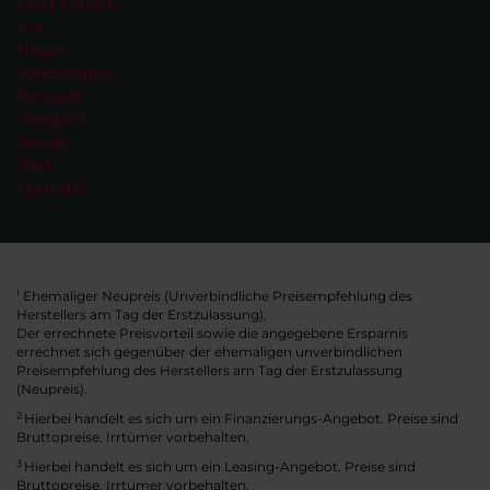
Ford Transit
Kia
Nissan
Volkswagen
Renault
Peugeot
Skoda
Seat
Hyundai
Ehemaliger Neupreis (Unverbindliche Preisempfehlung des
1
Herstellers am Tag der Erstzulassung).
Der errechnete Preisvorteil sowie die angegebene Ersparnis
errechnet sich gegenüber der ehemaligen unverbindlichen
Preisempfehlung des Herstellers am Tag der Erstzulassung
(Neupreis).
2
Hierbei handelt es sich um ein Finanzierungs-Angebot. Preise sind
Bruttopreise. Irrtümer vorbehalten.
3
Hierbei handelt es sich um ein Leasing-Angebot. Preise sind
Bruttopreise. Irrtümer vorbehalten.