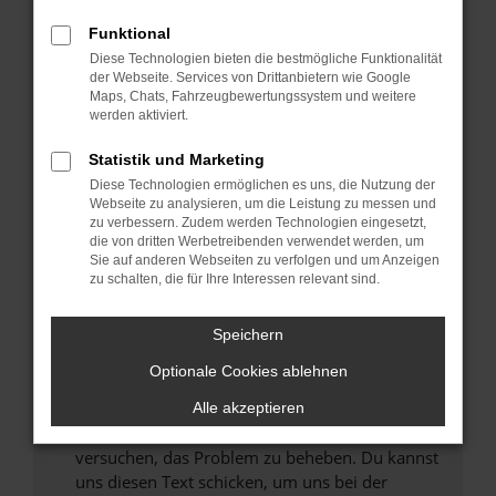
können das Laden bestimmter Seiten
Funktional
verhindern. Funktioniert die Seite in einem
Diese Technologien bieten die bestmögliche Funktionalität
anderen Browser oder in einem privaten
der Webseite. Services von Drittanbietern wie Google
Fenster?
Maps, Chats, Fahrzeugbewertungssystem und weitere
werden aktiviert.
Starte dein Gerät neu.
Das kann manchmal helfen, vorübergehende
Statistik und Marketing
Probleme zu beheben.
Diese Technologien ermöglichen es uns, die Nutzung der
Stelle sicher, dass dein Browser und dein
Webseite zu analysieren, um die Leistung zu messen und
zu verbessern. Zudem werden Technologien eingesetzt,
Betriebssystem auf dem neuesten Stand
die von dritten Werbetreibenden verwendet werden, um
sind.
Sie auf anderen Webseiten zu verfolgen und um Anzeigen
Veraltete Software birgt nicht nur ein
zu schalten, die für Ihre Interessen relevant sind.
Sicherheitsrisiko, sondern kann auch dazu
führen, dass bestimmte Funktionen nicht mehr
Speichern
unterstützt werden.
Optionale Cookies ablehnen
Wende dich an den Webseitenbetreiber.
Wenn du alle oben genannten Schritte versucht
Alle akzeptieren
hast, kontaktiere uns bitte. Wir werden
versuchen, das Problem zu beheben. Du kannst
uns diesen Text schicken, um uns bei der