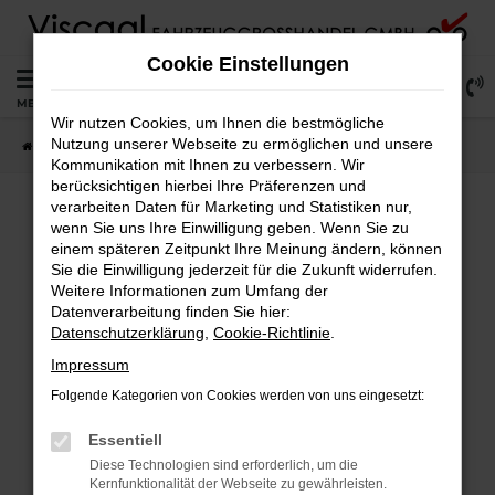
Zum
Hauptinhalt
Cookie Einstellungen
springen
0
MENÜ
Wir nutzen Cookies, um Ihnen die bestmögliche
Nutzung unserer Webseite zu ermöglichen und unsere
Startseite
Lagerfahrzeuge
Fahrzeugsuche
Kommunikation mit Ihnen zu verbessern. Wir
berücksichtigen hierbei Ihre Präferenzen und
verarbeiten Daten für Marketing und Statistiken nur,
wenn Sie uns Ihre Einwilligung geben. Wenn Sie zu
Fehler: Network Error
einem späteren Zeitpunkt Ihre Meinung ändern, können
Sie die Einwilligung jederzeit für die Zukunft widerrufen.
Weitere Informationen zum Umfang der
Beim Laden ist ein Fehler aufgetreten.
Datenverarbeitung finden Sie hier:
Hier sind ein paar Tipps, die dir helfen können:
Datenschutzerklärung
,
Cookie-Richtlinie
.
Überprüfe deine Firewall und deine
Impressum
Internetverbindung.
Folgende Kategorien von Cookies werden von uns eingesetzt:
Laden andere Webseiten, zum Beispiel deine
Suchmaschine?
Essentiell
Prüfe deine Browsererweiterungen.
Diese Technologien sind erforderlich, um die
Kernfunktionalität der Webseite zu gewährleisten.
Manche Erweiterungen, wie Werbeblocker,