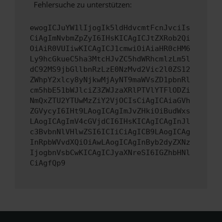
Fehlersuche zu unterstützen:
ewogICJuYW1lIjogIk5ldHdvcmtFcnJvciIs
CiAgImNvbmZpZyI6IHsKICAgICJtZXRob2Qi
OiAiR0VUIiwKICAgICJ1cmwiOiAiaHR0cHM6
Ly9hcGkueC5ha3MtcHJvZC5hdWRhcmlzLm5l
dC92MS9jbGllbnRzLzE0NzMvd2Vic2l0ZS12
ZWhpY2xlcy8yNjkwMjAyNT9maWVsZD1pbnRl
cm5hbE51bWJlciZ3ZWJzaXRlPTVlYTFlODZi
NmQxZTU2YTUwMzZiY2VjOCIsCiAgICAiaGVh
ZGVycyI6IHt9LAogICAgImJvZHkiOiBudWxs
LAogICAgImV4cGVjdCI6IHsKICAgICAgInJl
c3BvbnNlVHlwZSI6ICIiCiAgICB9LAogICAg
InRpbWVvdXQiOiAwLAogICAgInByb2dyZXNz
IjogbnVsbCwKICAgICJyaXNreSI6IGZhbHNl
CiAgfQp9