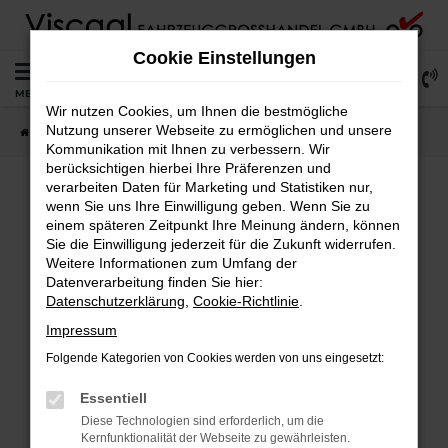
Zum
Hauptinhalt
Cookie Einstellungen
springen
0
MENÜ
Wir nutzen Cookies, um Ihnen die bestmögliche
Nutzung unserer Webseite zu ermöglichen und unsere
Startseite
Lagerfahrzeuge
Fahrzeugsuche
Kommunikation mit Ihnen zu verbessern. Wir
berücksichtigen hierbei Ihre Präferenzen und
verarbeiten Daten für Marketing und Statistiken nur,
wenn Sie uns Ihre Einwilligung geben. Wenn Sie zu
Fehler: Network Error
einem späteren Zeitpunkt Ihre Meinung ändern, können
Sie die Einwilligung jederzeit für die Zukunft widerrufen.
Weitere Informationen zum Umfang der
Beim Laden ist ein Fehler aufgetreten.
Datenverarbeitung finden Sie hier:
Hier sind ein paar Tipps, die dir helfen können:
Datenschutzerklärung
,
Cookie-Richtlinie
.
Überprüfe deine Firewall und deine
Impressum
Internetverbindung.
Folgende Kategorien von Cookies werden von uns eingesetzt:
Laden andere Webseiten, zum Beispiel deine
Suchmaschine?
Essentiell
Prüfe deine Browsererweiterungen.
Diese Technologien sind erforderlich, um die
Kernfunktionalität der Webseite zu gewährleisten.
Manche Erweiterungen, wie Werbeblocker,