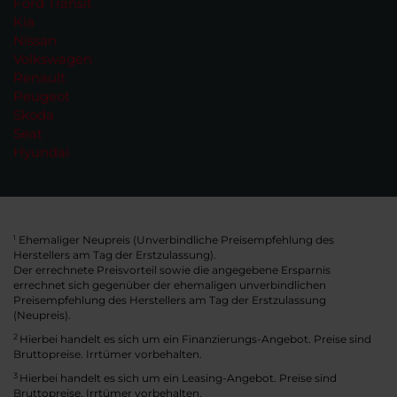
Ford Transit
Kia
Nissan
Volkswagen
Renault
Peugeot
Skoda
Seat
Hyundai
Ehemaliger Neupreis (Unverbindliche Preisempfehlung des
1
Herstellers am Tag der Erstzulassung).
Der errechnete Preisvorteil sowie die angegebene Ersparnis
errechnet sich gegenüber der ehemaligen unverbindlichen
Preisempfehlung des Herstellers am Tag der Erstzulassung
(Neupreis).
2
Hierbei handelt es sich um ein Finanzierungs-Angebot. Preise sind
Bruttopreise. Irrtümer vorbehalten.
3
Hierbei handelt es sich um ein Leasing-Angebot. Preise sind
Bruttopreise. Irrtümer vorbehalten.