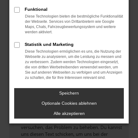
können das Laden bestimmter Seiten
Funktional
verhindern. Funktioniert die Seite in einem
Diese Technologien bieten die bestmögliche Funktionalität
anderen Browser oder in einem privaten
der Webseite. Services von Drittanbietern wie Google
Fenster?
Maps, Chats, Fahrzeugbewertungssystem und weitere
werden aktiviert.
Starte dein Gerät neu.
Das kann manchmal helfen, vorübergehende
Statistik und Marketing
Probleme zu beheben.
Diese Technologien ermöglichen es uns, die Nutzung der
Stelle sicher, dass dein Browser und dein
Webseite zu analysieren, um die Leistung zu messen und
zu verbessern. Zudem werden Technologien eingesetzt,
Betriebssystem auf dem neuesten Stand
die von dritten Werbetreibenden verwendet werden, um
sind.
Sie auf anderen Webseiten zu verfolgen und um Anzeigen
Veraltete Software birgt nicht nur ein
zu schalten, die für Ihre Interessen relevant sind.
Sicherheitsrisiko, sondern kann auch dazu
führen, dass bestimmte Funktionen nicht mehr
Speichern
unterstützt werden.
Optionale Cookies ablehnen
Wende dich an den Webseitenbetreiber.
Wenn du alle oben genannten Schritte versucht
Alle akzeptieren
hast, kontaktiere uns bitte. Wir werden
versuchen, das Problem zu beheben. Du kannst
uns diesen Text schicken, um uns bei der