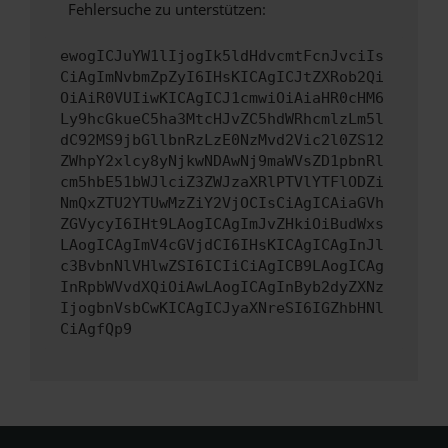
Fehlersuche zu unterstützen:
ewogICJuYW1lIjogIk5ldHdvcmtFcnJvciIs
CiAgImNvbmZpZyI6IHsKICAgICJtZXRob2Qi
OiAiR0VUIiwKICAgICJ1cmwiOiAiaHR0cHM6
Ly9hcGkueC5ha3MtcHJvZC5hdWRhcmlzLm5l
dC92MS9jbGllbnRzLzE0NzMvd2Vic2l0ZS12
ZWhpY2xlcy8yNjkwNDAwNj9maWVsZD1pbnRl
cm5hbE51bWJlciZ3ZWJzaXRlPTVlYTFlODZi
NmQxZTU2YTUwMzZiY2VjOCIsCiAgICAiaGVh
ZGVycyI6IHt9LAogICAgImJvZHkiOiBudWxs
LAogICAgImV4cGVjdCI6IHsKICAgICAgInJl
c3BvbnNlVHlwZSI6ICIiCiAgICB9LAogICAg
InRpbWVvdXQiOiAwLAogICAgInByb2dyZXNz
IjogbnVsbCwKICAgICJyaXNreSI6IGZhbHNl
CiAgfQp9