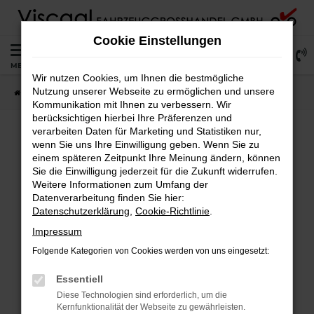
Zum
Hauptinhalt
Cookie Einstellungen
springen
0
MENÜ
Wir nutzen Cookies, um Ihnen die bestmögliche
Nutzung unserer Webseite zu ermöglichen und unsere
Startseite
Lagerfahrzeuge
Fahrzeugsuche
Kommunikation mit Ihnen zu verbessern. Wir
berücksichtigen hierbei Ihre Präferenzen und
verarbeiten Daten für Marketing und Statistiken nur,
wenn Sie uns Ihre Einwilligung geben. Wenn Sie zu
Fehler: Network Error
einem späteren Zeitpunkt Ihre Meinung ändern, können
Sie die Einwilligung jederzeit für die Zukunft widerrufen.
Weitere Informationen zum Umfang der
Beim Laden ist ein Fehler aufgetreten.
Datenverarbeitung finden Sie hier:
Hier sind ein paar Tipps, die dir helfen können:
Datenschutzerklärung
,
Cookie-Richtlinie
.
Überprüfe deine Firewall und deine
Impressum
Internetverbindung.
Folgende Kategorien von Cookies werden von uns eingesetzt:
Laden andere Webseiten, zum Beispiel deine
Suchmaschine?
Essentiell
Prüfe deine Browsererweiterungen.
Diese Technologien sind erforderlich, um die
Kernfunktionalität der Webseite zu gewährleisten.
Manche Erweiterungen, wie Werbeblocker,