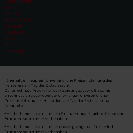
Ford Transit
Kia
Nissan
Volkswagen
Renault
Peugeot
Skoda
Seat
Hyundai
Ehemaliger Neupreis (Unverbindliche Preisempfehlung des
1
Herstellers am Tag der Erstzulassung).
Der errechnete Preisvorteil sowie die angegebene Ersparnis
errechnet sich gegenüber der ehemaligen unverbindlichen
Preisempfehlung des Herstellers am Tag der Erstzulassung
(Neupreis).
2
Hierbei handelt es sich um ein Finanzierungs-Angebot. Preise sind
Bruttopreise. Irrtümer vorbehalten.
3
Hierbei handelt es sich um ein Leasing-Angebot. Preise sind
Bruttopreise. Irrtümer vorbehalten.