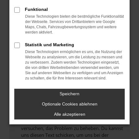
können das Laden bestimmter Seiten
Funktional
verhindern. Funktioniert die Seite in einem
Diese Technologien bieten die bestmögliche Funktionalität
anderen Browser oder in einem privaten
der Webseite. Services von Drittanbietern wie Google
Fenster?
Maps, Chats, Fahrzeugbewertungssystem und weitere
werden aktiviert.
Starte dein Gerät neu.
Das kann manchmal helfen, vorübergehende
Statistik und Marketing
Probleme zu beheben.
Diese Technologien ermöglichen es uns, die Nutzung der
Stelle sicher, dass dein Browser und dein
Webseite zu analysieren, um die Leistung zu messen und
zu verbessern. Zudem werden Technologien eingesetzt,
Betriebssystem auf dem neuesten Stand
die von dritten Werbetreibenden verwendet werden, um
sind.
Sie auf anderen Webseiten zu verfolgen und um Anzeigen
Veraltete Software birgt nicht nur ein
zu schalten, die für Ihre Interessen relevant sind.
Sicherheitsrisiko, sondern kann auch dazu
führen, dass bestimmte Funktionen nicht mehr
Speichern
unterstützt werden.
Optionale Cookies ablehnen
Wende dich an den Webseitenbetreiber.
Wenn du alle oben genannten Schritte versucht
Alle akzeptieren
hast, kontaktiere uns bitte. Wir werden
versuchen, das Problem zu beheben. Du kannst
uns diesen Text schicken, um uns bei der