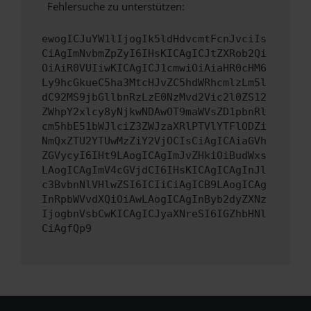
Fehlersuche zu unterstützen:
ewogICJuYW1lIjogIk5ldHdvcmtFcnJvciIs
CiAgImNvbmZpZyI6IHsKICAgICJtZXRob2Qi
OiAiR0VUIiwKICAgICJ1cmwiOiAiaHR0cHM6
Ly9hcGkueC5ha3MtcHJvZC5hdWRhcmlzLm5l
dC92MS9jbGllbnRzLzE0NzMvd2Vic2l0ZS12
ZWhpY2xlcy8yNjkwNDAwOT9maWVsZD1pbnRl
cm5hbE51bWJlciZ3ZWJzaXRlPTVlYTFlODZi
NmQxZTU2YTUwMzZiY2VjOCIsCiAgICAiaGVh
ZGVycyI6IHt9LAogICAgImJvZHkiOiBudWxs
LAogICAgImV4cGVjdCI6IHsKICAgICAgInJl
c3BvbnNlVHlwZSI6ICIiCiAgICB9LAogICAg
InRpbWVvdXQiOiAwLAogICAgInByb2dyZXNz
IjogbnVsbCwKICAgICJyaXNreSI6IGZhbHNl
CiAgfQp9