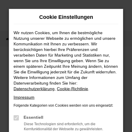
Zum
Hauptinhalt
Cookie Einstellungen
springen
Wir nutzen Cookies, um Ihnen die bestmögliche
Nutzung unserer Webseite zu ermöglichen und unsere
Startseite
Lagerfahrzeuge
Fahrzeugsuche
Kommunikation mit Ihnen zu verbessern. Wir
berücksichtigen hierbei Ihre Präferenzen und
verarbeiten Daten für Marketing und Statistiken nur,
wenn Sie uns Ihre Einwilligung geben. Wenn Sie zu
Fehler: Network Error
einem späteren Zeitpunkt Ihre Meinung ändern, können
Sie die Einwilligung jederzeit für die Zukunft widerrufen.
Weitere Informationen zum Umfang der
Beim Laden ist ein Fehler aufgetreten.
Datenverarbeitung finden Sie hier:
Hier sind ein paar Tipps, die dir helfen können:
Datenschutzerklärung
,
Cookie-Richtlinie
.
Überprüfe deine Firewall und deine
Impressum
Internetverbindung.
Folgende Kategorien von Cookies werden von uns eingesetzt:
Laden andere Webseiten, zum Beispiel deine
Suchmaschine?
Essentiell
Prüfe deine Browsererweiterungen.
Diese Technologien sind erforderlich, um die
Kernfunktionalität der Webseite zu gewährleisten.
Manche Erweiterungen, wie Werbeblocker,