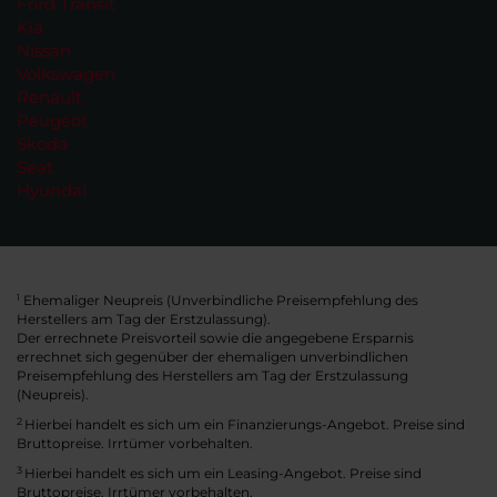
Ford Transit
Kia
Nissan
Volkswagen
Renault
Peugeot
Skoda
Seat
Hyundai
Ehemaliger Neupreis (Unverbindliche Preisempfehlung des
1
Herstellers am Tag der Erstzulassung).
Der errechnete Preisvorteil sowie die angegebene Ersparnis
errechnet sich gegenüber der ehemaligen unverbindlichen
Preisempfehlung des Herstellers am Tag der Erstzulassung
(Neupreis).
2
Hierbei handelt es sich um ein Finanzierungs-Angebot. Preise sind
Bruttopreise. Irrtümer vorbehalten.
3
Hierbei handelt es sich um ein Leasing-Angebot. Preise sind
Bruttopreise. Irrtümer vorbehalten.