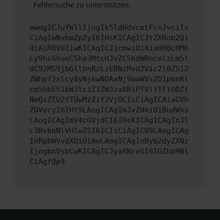
Fehlersuche zu unterstützen:
ewogICJuYW1lIjogIk5ldHdvcmtFcnJvciIs
CiAgImNvbmZpZyI6IHsKICAgICJtZXRob2Qi
OiAiR0VUIiwKICAgICJ1cmwiOiAiaHR0cHM6
Ly9hcGkueC5ha3MtcHJvZC5hdWRhcmlzLm5l
dC92MS9jbGllbnRzLzE0NzMvd2Vic2l0ZS12
ZWhpY2xlcy8yNjkwNDAxNj9maWVsZD1pbnRl
cm5hbE51bWJlciZ3ZWJzaXRlPTVlYTFlODZi
NmQxZTU2YTUwMzZiY2VjOCIsCiAgICAiaGVh
ZGVycyI6IHt9LAogICAgImJvZHkiOiBudWxs
LAogICAgImV4cGVjdCI6IHsKICAgICAgInJl
c3BvbnNlVHlwZSI6ICIiCiAgICB9LAogICAg
InRpbWVvdXQiOiAwLAogICAgInByb2dyZXNz
IjogbnVsbCwKICAgICJyaXNreSI6IGZhbHNl
CiAgfQp9