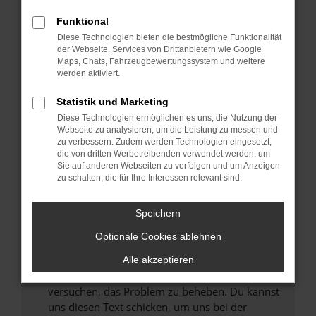
können das Laden bestimmter Seiten
Funktional
verhindern. Funktioniert die Seite in einem
Diese Technologien bieten die bestmögliche Funktionalität
anderen Browser oder in einem privaten
der Webseite. Services von Drittanbietern wie Google
Fenster?
Maps, Chats, Fahrzeugbewertungssystem und weitere
werden aktiviert.
Starte dein Gerät neu.
Das kann manchmal helfen, vorübergehende
Statistik und Marketing
Probleme zu beheben.
Diese Technologien ermöglichen es uns, die Nutzung der
Stelle sicher, dass dein Browser und dein
Webseite zu analysieren, um die Leistung zu messen und
zu verbessern. Zudem werden Technologien eingesetzt,
Betriebssystem auf dem neuesten Stand
die von dritten Werbetreibenden verwendet werden, um
sind.
Sie auf anderen Webseiten zu verfolgen und um Anzeigen
Veraltete Software birgt nicht nur ein
zu schalten, die für Ihre Interessen relevant sind.
Sicherheitsrisiko, sondern kann auch dazu
führen, dass bestimmte Funktionen nicht mehr
Speichern
unterstützt werden.
Optionale Cookies ablehnen
Wende dich an den Webseitenbetreiber.
Wenn du alle oben genannten Schritte versucht
Alle akzeptieren
hast, kontaktiere uns bitte. Wir werden
versuchen, das Problem zu beheben. Du kannst
uns diesen Text schicken, um uns bei der