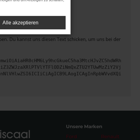
rfolgen und um Anzeigen zu schalten,
ht mehr unterstützt werden.
Alle akzeptieren
ben. Du kannst uns diesen Text schicken, um uns bei der
cmwiOiAiaHR0cHM6Ly9hcGkueC5ha3MtcHJvZC5hdWRh
ciZ3ZWJzaXRlPTVlYTFlODZiNmQxZTU2YTUwMzZiY2Vj
bnNlVHlwZSI6ICIiCiAgICB9LAogICAgInRpbWVvdXQi
Unsere Marken
Ford
Renault