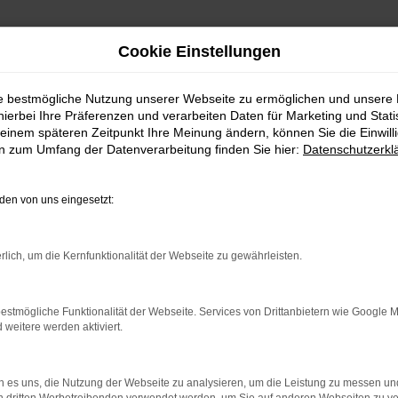
Cookie Einstellungen
ie bestmögliche Nutzung unserer Webseite zu ermöglichen und unsere
hierbei Ihre Präferenzen und verarbeiten Daten für Marketing und Stati
einem späteren Zeitpunkt Ihre Meinung ändern, können Sie die Einwillig
en zum Umfang der Datenverarbeitung finden Sie hier:
Datenschutzerkl
ror
en von uns eingesetzt:
rlich, um die Kernfunktionalität der Webseite zu gewährleisten.
indung.
estmögliche Funktionalität der Webseite. Services von Drittanbietern wie Google 
hine?
eitere werden aktiviert.
aden bestimmter Seiten verhindern. Funktioniert die Seite in e
 es uns, die Nutzung der Webseite zu analysieren, um die Leistung zu messen u