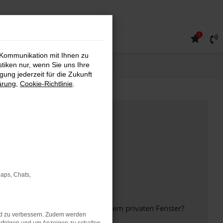
0
 Kommunikation mit Ihnen zu
stiken nur, wenn Sie uns Ihre
ung jederzeit für die Zukunft
ärung
,
Cookie-Richtlinie
.
Maps, Chats,
inem anderen Browser oder in einem privaten Fenster?
nd zu verbessern. Zudem werden