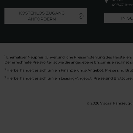
49847 Itte
KOSTENLOS ZUGANG
IN G
ANFORDERN
Ehemaliger Neupreis (Unverbindliche Preisempfehlung des Herstellers 
1
Der errechnete Preisvorteil sowie die angegebene Ersparnis errechnet 
2
Hierbei handelt es sich um ein Finanzierungs-Angebot. Preise sind Brut
3
Hierbei handelt es sich um ein Leasing-Angebot. Preise sind Bruttoprei
© 2026 Viscaal Fahrzeuggr