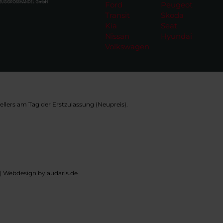
Ford
Peugeot
Transit
Skoda
Kia
Seat
Nissan
Hyundai
Volkswagen
llers am Tag der Erstzulassung (Neupreis).
|
Webdesign by audaris.de