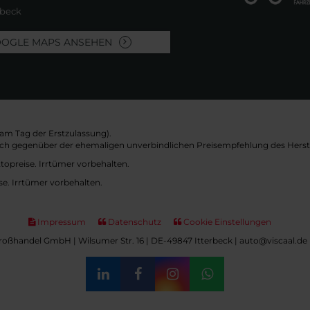
rbeck
OOGLE MAPS ANSEHEN
am Tag der Erstzulassung).
sich gegenüber der ehemaligen unverbindlichen Preisempfehlung des Herste
topreise. Irrtümer vorbehalten.
se. Irrtümer vorbehalten.
Impressum
Datenschutz
Cookie Einstellungen
oßhandel GmbH | Wilsumer Str. 16 | DE-49847 Itterbeck | auto@viscaal.de 