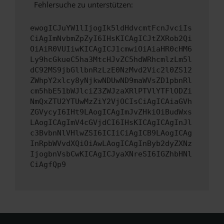
Fehlersuche zu unterstützen:
ewogICJuYW1lIjogIk5ldHdvcmtFcnJvciIs
CiAgImNvbmZpZyI6IHsKICAgICJtZXRob2Qi
OiAiR0VUIiwKICAgICJ1cmwiOiAiaHR0cHM6
Ly9hcGkueC5ha3MtcHJvZC5hdWRhcmlzLm5l
dC92MS9jbGllbnRzLzE0NzMvd2Vic2l0ZS12
ZWhpY2xlcy8yNjkwNDUwND9maWVsZD1pbnRl
cm5hbE51bWJlciZ3ZWJzaXRlPTVlYTFlODZi
NmQxZTU2YTUwMzZiY2VjOCIsCiAgICAiaGVh
ZGVycyI6IHt9LAogICAgImJvZHkiOiBudWxs
LAogICAgImV4cGVjdCI6IHsKICAgICAgInJl
c3BvbnNlVHlwZSI6ICIiCiAgICB9LAogICAg
InRpbWVvdXQiOiAwLAogICAgInByb2dyZXNz
IjogbnVsbCwKICAgICJyaXNreSI6IGZhbHNl
CiAgfQp9