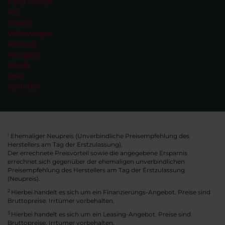
Ford Transit
Kia
Nissan
Volkswagen
Renault
Peugeot
Skoda
Seat
Hyundai
Ehemaliger Neupreis (Unverbindliche Preisempfehlung des
1
Herstellers am Tag der Erstzulassung).
Der errechnete Preisvorteil sowie die angegebene Ersparnis
errechnet sich gegenüber der ehemaligen unverbindlichen
Preisempfehlung des Herstellers am Tag der Erstzulassung
(Neupreis).
2
Hierbei handelt es sich um ein Finanzierungs-Angebot. Preise sind
Bruttopreise. Irrtümer vorbehalten.
3
Hierbei handelt es sich um ein Leasing-Angebot. Preise sind
Bruttopreise. Irrtümer vorbehalten.