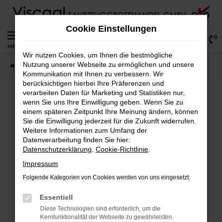
Zum
Hauptinhalt
Cookie Einstellungen
springen
0
MENÜ
Wir nutzen Cookies, um Ihnen die bestmögliche
Nutzung unserer Webseite zu ermöglichen und unsere
Startseite
Lagerfahrzeuge
Fahrzeugsuche
Kommunikation mit Ihnen zu verbessern. Wir
berücksichtigen hierbei Ihre Präferenzen und
verarbeiten Daten für Marketing und Statistiken nur,
wenn Sie uns Ihre Einwilligung geben. Wenn Sie zu
Fehler: Network Error
einem späteren Zeitpunkt Ihre Meinung ändern, können
Sie die Einwilligung jederzeit für die Zukunft widerrufen.
Weitere Informationen zum Umfang der
Beim Laden ist ein Fehler aufgetreten.
Datenverarbeitung finden Sie hier:
Hier sind ein paar Tipps, die dir helfen können:
Datenschutzerklärung
,
Cookie-Richtlinie
.
Überprüfe deine Firewall und deine
Impressum
Internetverbindung.
Folgende Kategorien von Cookies werden von uns eingesetzt:
Laden andere Webseiten, zum Beispiel deine
Suchmaschine?
Essentiell
Prüfe deine Browsererweiterungen.
Diese Technologien sind erforderlich, um die
Kernfunktionalität der Webseite zu gewährleisten.
Manche Erweiterungen, wie Werbeblocker,