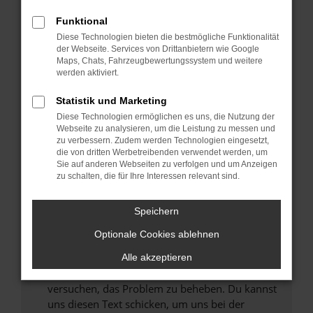
können das Laden bestimmter Seiten
Funktional
verhindern. Funktioniert die Seite in einem
Diese Technologien bieten die bestmögliche Funktionalität
anderen Browser oder in einem privaten
der Webseite. Services von Drittanbietern wie Google
Fenster?
Maps, Chats, Fahrzeugbewertungssystem und weitere
werden aktiviert.
Starte dein Gerät neu.
Das kann manchmal helfen, vorübergehende
Statistik und Marketing
Probleme zu beheben.
Diese Technologien ermöglichen es uns, die Nutzung der
Stelle sicher, dass dein Browser und dein
Webseite zu analysieren, um die Leistung zu messen und
zu verbessern. Zudem werden Technologien eingesetzt,
Betriebssystem auf dem neuesten Stand
die von dritten Werbetreibenden verwendet werden, um
sind.
Sie auf anderen Webseiten zu verfolgen und um Anzeigen
Veraltete Software birgt nicht nur ein
zu schalten, die für Ihre Interessen relevant sind.
Sicherheitsrisiko, sondern kann auch dazu
führen, dass bestimmte Funktionen nicht mehr
Speichern
unterstützt werden.
Optionale Cookies ablehnen
Wende dich an den Webseitenbetreiber.
Wenn du alle oben genannten Schritte versucht
Alle akzeptieren
hast, kontaktiere uns bitte. Wir werden
versuchen, das Problem zu beheben. Du kannst
uns diesen Text schicken, um uns bei der