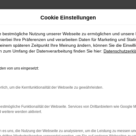
Cookie Einstellungen
ie bestmögliche Nutzung unserer Webseite zu ermöglichen und unsere
hierbei Ihre Präferenzen und verarbeiten Daten für Marketing und Stati
einem späteren Zeitpunkt Ihre Meinung ändern, können Sie die Einwillig
en zum Umfang der Datenverarbeitung finden Sie hier:
Datenschutzerkl
ror
en von uns eingesetzt:
rlich, um die Kernfunktionalität der Webseite zu gewährleisten.
indung.
estmögliche Funktionalität der Webseite. Services von Drittanbietern wie Google 
hine?
eitere werden aktiviert.
aden bestimmter Seiten verhindern. Funktioniert die Seite in e
 es uns, die Nutzung der Webseite zu analysieren, um die Leistung zu messen u