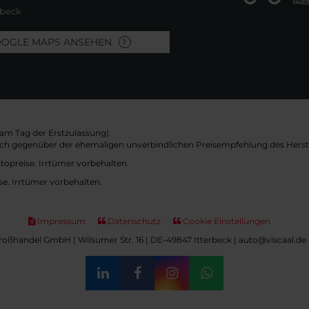
rbeck
OOGLE MAPS ANSEHEN
am Tag der Erstzulassung).
sich gegenüber der ehemaligen unverbindlichen Preisempfehlung des Herste
topreise. Irrtümer vorbehalten.
se. Irrtümer vorbehalten.
Impressum
Datenschutz
Cookie Einstellungen
oßhandel GmbH | Wilsumer Str. 16 | DE-49847 Itterbeck | auto@viscaal.de 