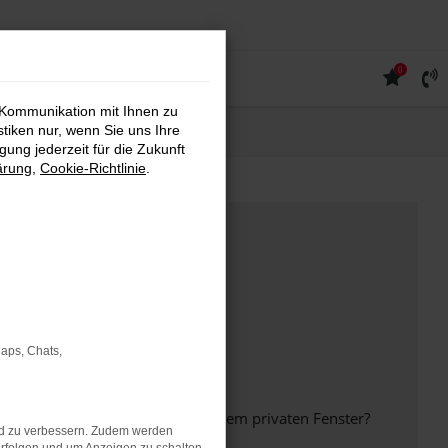
0
 Kommunikation mit Ihnen zu
stiken nur, wenn Sie uns Ihre
ung jederzeit für die Zukunft
ärung
,
Cookie-Richtlinie
.
Maps, Chats,
inem anderen Browser oder in einem privaten Fenster?
nd zu verbessern. Zudem werden