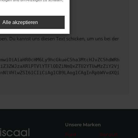
rfolgen und um Anzeigen zu schalten,
ht mehr unterstützt werden.
Alle akzeptieren
ben. Du kannst uns diesen Text schicken, um uns bei der
cmwiOiAiaHR0cHM6Ly9hcGkueC5ha3MtcHJvZC5hdWRh
ciZ3ZWJzaXRlPTVlYTFlODZiNmQxZTU2YTUwMzZiY2Vj
bnNlVHlwZSI6ICIiCiAgICB9LAogICAgInRpbWVvdXQi
Unsere Marken
Ford
Renault