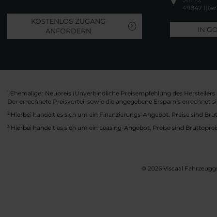
49847 Itte
KOSTENLOS ZUGANG
IN G
ANFORDERN
Ehemaliger Neupreis (Unverbindliche Preisempfehlung des Herstellers 
1
Der errechnete Preisvorteil sowie die angegebene Ersparnis errechnet 
2
Hierbei handelt es sich um ein Finanzierungs-Angebot. Preise sind Brut
3
Hierbei handelt es sich um ein Leasing-Angebot. Preise sind Bruttoprei
© 2026 Viscaal Fahrzeuggr