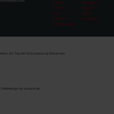
Ford
Peugeot
Transit
Skoda
Kia
Seat
Nissan
Hyundai
Volkswagen
llers am Tag der Erstzulassung (Neupreis).
|
Webdesign by audaris.de