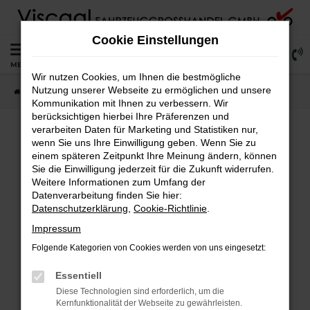
Zum
Hauptinhalt
Cookie Einstellungen
springen
0
MENÜ
Wir nutzen Cookies, um Ihnen die bestmögliche
Nutzung unserer Webseite zu ermöglichen und unsere
Startseite
Lagerfahrzeuge
Fahrzeugsuche
Kommunikation mit Ihnen zu verbessern. Wir
berücksichtigen hierbei Ihre Präferenzen und
verarbeiten Daten für Marketing und Statistiken nur,
wenn Sie uns Ihre Einwilligung geben. Wenn Sie zu
Fehler: Network Error
einem späteren Zeitpunkt Ihre Meinung ändern, können
Sie die Einwilligung jederzeit für die Zukunft widerrufen.
Weitere Informationen zum Umfang der
Beim Laden ist ein Fehler aufgetreten.
Datenverarbeitung finden Sie hier:
Hier sind ein paar Tipps, die dir helfen können:
Datenschutzerklärung
,
Cookie-Richtlinie
.
Überprüfe deine Firewall und deine
Impressum
Internetverbindung.
Folgende Kategorien von Cookies werden von uns eingesetzt:
Laden andere Webseiten, zum Beispiel deine
Suchmaschine?
Essentiell
Prüfe deine Browsererweiterungen.
Diese Technologien sind erforderlich, um die
Kernfunktionalität der Webseite zu gewährleisten.
Manche Erweiterungen, wie Werbeblocker,