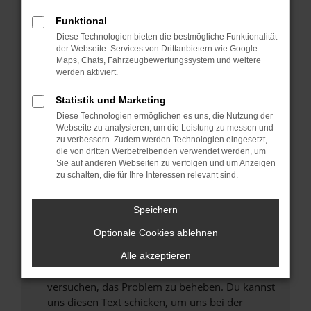
können das Laden bestimmter Seiten
Funktional
verhindern. Funktioniert die Seite in einem
Diese Technologien bieten die bestmögliche Funktionalität
anderen Browser oder in einem privaten
der Webseite. Services von Drittanbietern wie Google
Fenster?
Maps, Chats, Fahrzeugbewertungssystem und weitere
werden aktiviert.
Starte dein Gerät neu.
Das kann manchmal helfen, vorübergehende
Statistik und Marketing
Probleme zu beheben.
Diese Technologien ermöglichen es uns, die Nutzung der
Stelle sicher, dass dein Browser und dein
Webseite zu analysieren, um die Leistung zu messen und
zu verbessern. Zudem werden Technologien eingesetzt,
Betriebssystem auf dem neuesten Stand
die von dritten Werbetreibenden verwendet werden, um
sind.
Sie auf anderen Webseiten zu verfolgen und um Anzeigen
Veraltete Software birgt nicht nur ein
zu schalten, die für Ihre Interessen relevant sind.
Sicherheitsrisiko, sondern kann auch dazu
führen, dass bestimmte Funktionen nicht mehr
Speichern
unterstützt werden.
Optionale Cookies ablehnen
Wende dich an den Webseitenbetreiber.
Wenn du alle oben genannten Schritte versucht
Alle akzeptieren
hast, kontaktiere uns bitte. Wir werden
versuchen, das Problem zu beheben. Du kannst
uns diesen Text schicken, um uns bei der