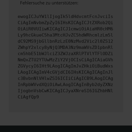
Fehlersuche zu unterstützen:
ewogICJuYW1lIjogIk5ldHdvcmtFcnJvciIs
CiAgImNvbmZpZyI6IHsKICAgICJtZXRob2Qi
OiAiR0VUIiwKICAgICJ1cmwiOiAiaHR0cHM6
Ly9hcGkueC5ha3MtcHJvZC5hdWRhcmlzLm5l
dC92MS9jbGllbnRzLzE0NzMvd2Vic2l0ZS12
ZWhpY2xlcy8yNjQ3MDA3Nz9maWVsZD1pbnRl
cm5hbE51bWJlciZ3ZWJzaXRlPTVlYTFlODZi
NmQxZTU2YTUwMzZiY2VjOCIsCiAgICAiaGVh
ZGVycyI6IHt9LAogICAgImJvZHkiOiBudWxs
LAogICAgImV4cGVjdCI6IHsKICAgICAgInJl
c3BvbnNlVHlwZSI6ICIiCiAgICB9LAogICAg
InRpbWVvdXQiOiAwLAogICAgInByb2dyZXNz
IjogbnVsbCwKICAgICJyaXNreSI6IGZhbHNl
CiAgfQp9