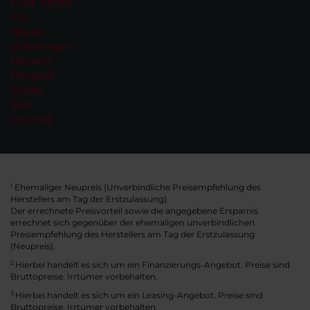
Ford Transit
Kia
Nissan
Volkswagen
Renault
Peugeot
Skoda
Seat
Hyundai
Ehemaliger Neupreis (Unverbindliche Preisempfehlung des
1
Herstellers am Tag der Erstzulassung).
Der errechnete Preisvorteil sowie die angegebene Ersparnis
errechnet sich gegenüber der ehemaligen unverbindlichen
Preisempfehlung des Herstellers am Tag der Erstzulassung
(Neupreis).
2
Hierbei handelt es sich um ein Finanzierungs-Angebot. Preise sind
Bruttopreise. Irrtümer vorbehalten.
3
Hierbei handelt es sich um ein Leasing-Angebot. Preise sind
Bruttopreise. Irrtümer vorbehalten.