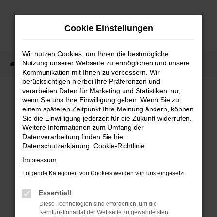
Zum
Hauptinhalt
Cookie Einstellungen
springen
Wir nutzen Cookies, um Ihnen die bestmögliche
Nutzung unserer Webseite zu ermöglichen und unsere
Startseite
Lagerfahrzeuge
Fahrzeugsuche
Kommunikation mit Ihnen zu verbessern. Wir
berücksichtigen hierbei Ihre Präferenzen und
verarbeiten Daten für Marketing und Statistiken nur,
wenn Sie uns Ihre Einwilligung geben. Wenn Sie zu
Fehler: Network Error
einem späteren Zeitpunkt Ihre Meinung ändern, können
Sie die Einwilligung jederzeit für die Zukunft widerrufen.
Weitere Informationen zum Umfang der
Beim Laden ist ein Fehler aufgetreten.
Datenverarbeitung finden Sie hier:
Hier sind ein paar Tipps, die dir helfen können:
Datenschutzerklärung
,
Cookie-Richtlinie
.
Überprüfe deine Firewall und deine
Impressum
Internetverbindung.
Folgende Kategorien von Cookies werden von uns eingesetzt:
Laden andere Webseiten, zum Beispiel deine
Suchmaschine?
Essentiell
Prüfe deine Browsererweiterungen.
Diese Technologien sind erforderlich, um die
Kernfunktionalität der Webseite zu gewährleisten.
Manche Erweiterungen, wie Werbeblocker,