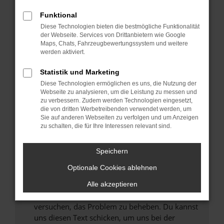
können das Laden bestimmter Seiten
Funktional
verhindern. Funktioniert die Seite in einem
Diese Technologien bieten die bestmögliche Funktionalität
anderen Browser oder in einem privaten
der Webseite. Services von Drittanbietern wie Google
Fenster?
Maps, Chats, Fahrzeugbewertungssystem und weitere
werden aktiviert.
Starte dein Gerät neu.
Das kann manchmal helfen, vorübergehende
Statistik und Marketing
Probleme zu beheben.
Diese Technologien ermöglichen es uns, die Nutzung der
Stelle sicher, dass dein Browser und dein
Webseite zu analysieren, um die Leistung zu messen und
zu verbessern. Zudem werden Technologien eingesetzt,
Betriebssystem auf dem neuesten Stand
die von dritten Werbetreibenden verwendet werden, um
sind.
Sie auf anderen Webseiten zu verfolgen und um Anzeigen
Veraltete Software birgt nicht nur ein
zu schalten, die für Ihre Interessen relevant sind.
Sicherheitsrisiko, sondern kann auch dazu
führen, dass bestimmte Funktionen nicht mehr
Speichern
unterstützt werden.
Optionale Cookies ablehnen
Wende dich an den Webseitenbetreiber.
Wenn du alle oben genannten Schritte versucht
Alle akzeptieren
hast, kontaktiere uns bitte. Wir werden
versuchen, das Problem zu beheben. Du kannst
uns diesen Text schicken, um uns bei der