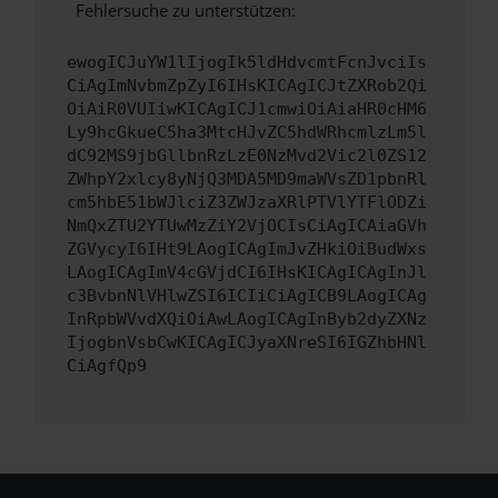
Fehlersuche zu unterstützen:
ewogICJuYW1lIjogIk5ldHdvcmtFcnJvciIs
CiAgImNvbmZpZyI6IHsKICAgICJtZXRob2Qi
OiAiR0VUIiwKICAgICJ1cmwiOiAiaHR0cHM6
Ly9hcGkueC5ha3MtcHJvZC5hdWRhcmlzLm5l
dC92MS9jbGllbnRzLzE0NzMvd2Vic2l0ZS12
ZWhpY2xlcy8yNjQ3MDA5MD9maWVsZD1pbnRl
cm5hbE51bWJlciZ3ZWJzaXRlPTVlYTFlODZi
NmQxZTU2YTUwMzZiY2VjOCIsCiAgICAiaGVh
ZGVycyI6IHt9LAogICAgImJvZHkiOiBudWxs
LAogICAgImV4cGVjdCI6IHsKICAgICAgInJl
c3BvbnNlVHlwZSI6ICIiCiAgICB9LAogICAg
InRpbWVvdXQiOiAwLAogICAgInByb2dyZXNz
IjogbnVsbCwKICAgICJyaXNreSI6IGZhbHNl
CiAgfQp9