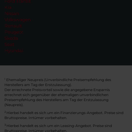
Ford Transit
Kia
Nissan
Volkswagen
Renault
Peugeot
Skoda
Seat
Hyundai
Ehemaliger Neupreis (Unverbindliche Preisempfehlung des
1
Herstellers am Tag der Erstzulassung).
Der errechnete Preisvorteil sowie die angegebene Ersparnis
errechnet sich gegenüber der ehemaligen unverbindlichen
Preisempfehlung des Herstellers am Tag der Erstzulassung
(Neupreis).
2
Hierbei handelt es sich um ein Finanzierungs-Angebot. Preise sind
Bruttopreise. Irrtümer vorbehalten.
3
Hierbei handelt es sich um ein Leasing-Angebot. Preise sind
Bruttopreise. Irrtümer vorbehalten.