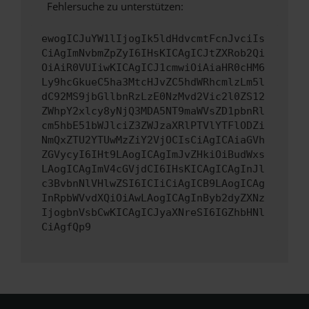
Fehlersuche zu unterstützen:
ewogICJuYW1lIjogIk5ldHdvcmtFcnJvciIs
CiAgImNvbmZpZyI6IHsKICAgICJtZXRob2Qi
OiAiR0VUIiwKICAgICJ1cmwiOiAiaHR0cHM6
Ly9hcGkueC5ha3MtcHJvZC5hdWRhcmlzLm5l
dC92MS9jbGllbnRzLzE0NzMvd2Vic2l0ZS12
ZWhpY2xlcy8yNjQ3MDA5NT9maWVsZD1pbnRl
cm5hbE51bWJlciZ3ZWJzaXRlPTVlYTFlODZi
NmQxZTU2YTUwMzZiY2VjOCIsCiAgICAiaGVh
ZGVycyI6IHt9LAogICAgImJvZHkiOiBudWxs
LAogICAgImV4cGVjdCI6IHsKICAgICAgInJl
c3BvbnNlVHlwZSI6ICIiCiAgICB9LAogICAg
InRpbWVvdXQiOiAwLAogICAgInByb2dyZXNz
IjogbnVsbCwKICAgICJyaXNreSI6IGZhbHNl
CiAgfQp9