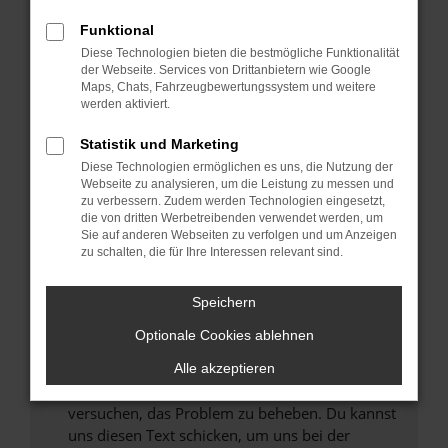
können das Laden bestimmter Seiten
Funktional
verhindern. Funktioniert die Seite in einem
Diese Technologien bieten die bestmögliche Funktionalität
anderen Browser oder in einem privaten
der Webseite. Services von Drittanbietern wie Google
Fenster?
Maps, Chats, Fahrzeugbewertungssystem und weitere
werden aktiviert.
Starte dein Gerät neu.
Das kann manchmal helfen, vorübergehende
Statistik und Marketing
Probleme zu beheben.
Diese Technologien ermöglichen es uns, die Nutzung der
Stelle sicher, dass dein Browser und dein
Webseite zu analysieren, um die Leistung zu messen und
zu verbessern. Zudem werden Technologien eingesetzt,
Betriebssystem auf dem neuesten Stand
die von dritten Werbetreibenden verwendet werden, um
sind.
Sie auf anderen Webseiten zu verfolgen und um Anzeigen
Veraltete Software birgt nicht nur ein
zu schalten, die für Ihre Interessen relevant sind.
Sicherheitsrisiko, sondern kann auch dazu
führen, dass bestimmte Funktionen nicht mehr
Speichern
unterstützt werden.
Optionale Cookies ablehnen
Wende dich an den Webseitenbetreiber.
Wenn du alle oben genannten Schritte versucht
Alle akzeptieren
hast, kontaktiere uns bitte. Wir werden
versuchen, das Problem zu beheben. Du kannst
uns diesen Text schicken, um uns bei der