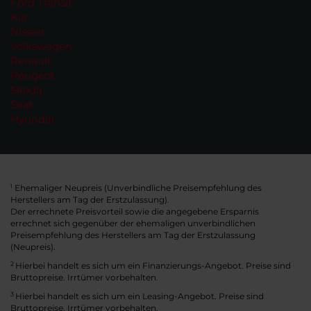
Ford Transit
Kia
Nissan
Volkswagen
Renault
Peugeot
Skoda
Seat
Hyundai
Ehemaliger Neupreis (Unverbindliche Preisempfehlung des
1
Herstellers am Tag der Erstzulassung).
Der errechnete Preisvorteil sowie die angegebene Ersparnis
errechnet sich gegenüber der ehemaligen unverbindlichen
Preisempfehlung des Herstellers am Tag der Erstzulassung
(Neupreis).
2
Hierbei handelt es sich um ein Finanzierungs-Angebot. Preise sind
Bruttopreise. Irrtümer vorbehalten.
3
Hierbei handelt es sich um ein Leasing-Angebot. Preise sind
Bruttopreise. Irrtümer vorbehalten.