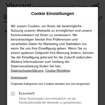
Zum
Hauptinhalt
Cookie Einstellungen
springen
0
MENÜ
Wir nutzen Cookies, um Ihnen die bestmögliche
Nutzung unserer Webseite zu ermöglichen und unsere
Startseite
Lagerfahrzeuge
Fahrzeugsuche
Kommunikation mit Ihnen zu verbessern. Wir
berücksichtigen hierbei Ihre Präferenzen und
verarbeiten Daten für Marketing und Statistiken nur,
wenn Sie uns Ihre Einwilligung geben. Wenn Sie zu
Fehler: Network Error
einem späteren Zeitpunkt Ihre Meinung ändern, können
Sie die Einwilligung jederzeit für die Zukunft widerrufen.
Weitere Informationen zum Umfang der
Beim Laden ist ein Fehler aufgetreten.
Datenverarbeitung finden Sie hier:
Hier sind ein paar Tipps, die dir helfen können:
Datenschutzerklärung
,
Cookie-Richtlinie
.
Überprüfe deine Firewall und deine
Impressum
Internetverbindung.
Folgende Kategorien von Cookies werden von uns eingesetzt:
Laden andere Webseiten, zum Beispiel deine
Suchmaschine?
Essentiell
Prüfe deine Browsererweiterungen.
Diese Technologien sind erforderlich, um die
Kernfunktionalität der Webseite zu gewährleisten.
Manche Erweiterungen, wie Werbeblocker,