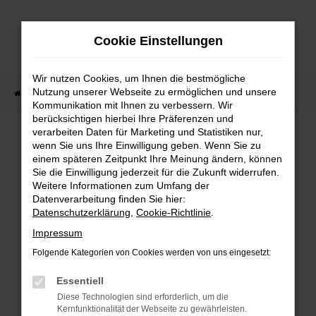
Zum
Hauptinhalt
Cookie Einstellungen
springen
Wir nutzen Cookies, um Ihnen die bestmögliche
Nutzung unserer Webseite zu ermöglichen und unsere
Startseite
Lagerfahrzeuge
Fahrzeugsuche
Kommunikation mit Ihnen zu verbessern. Wir
berücksichtigen hierbei Ihre Präferenzen und
verarbeiten Daten für Marketing und Statistiken nur,
wenn Sie uns Ihre Einwilligung geben. Wenn Sie zu
Fehler: Network Error
einem späteren Zeitpunkt Ihre Meinung ändern, können
Sie die Einwilligung jederzeit für die Zukunft widerrufen.
Weitere Informationen zum Umfang der
Beim Laden ist ein Fehler aufgetreten.
Datenverarbeitung finden Sie hier:
Hier sind ein paar Tipps, die dir helfen können:
Datenschutzerklärung
,
Cookie-Richtlinie
.
Überprüfe deine Firewall und deine
Impressum
Internetverbindung.
Folgende Kategorien von Cookies werden von uns eingesetzt:
Laden andere Webseiten, zum Beispiel deine
Suchmaschine?
Essentiell
Prüfe deine Browsererweiterungen.
Diese Technologien sind erforderlich, um die
Kernfunktionalität der Webseite zu gewährleisten.
Manche Erweiterungen, wie Werbeblocker,