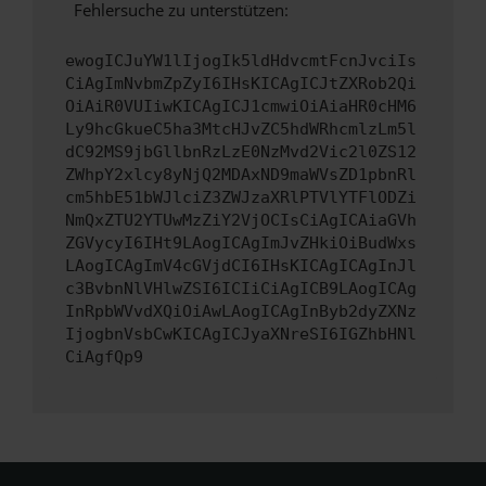
Fehlersuche zu unterstützen:
ewogICJuYW1lIjogIk5ldHdvcmtFcnJvciIs
CiAgImNvbmZpZyI6IHsKICAgICJtZXRob2Qi
OiAiR0VUIiwKICAgICJ1cmwiOiAiaHR0cHM6
Ly9hcGkueC5ha3MtcHJvZC5hdWRhcmlzLm5l
dC92MS9jbGllbnRzLzE0NzMvd2Vic2l0ZS12
ZWhpY2xlcy8yNjQ2MDAxND9maWVsZD1pbnRl
cm5hbE51bWJlciZ3ZWJzaXRlPTVlYTFlODZi
NmQxZTU2YTUwMzZiY2VjOCIsCiAgICAiaGVh
ZGVycyI6IHt9LAogICAgImJvZHkiOiBudWxs
LAogICAgImV4cGVjdCI6IHsKICAgICAgInJl
c3BvbnNlVHlwZSI6ICIiCiAgICB9LAogICAg
InRpbWVvdXQiOiAwLAogICAgInByb2dyZXNz
IjogbnVsbCwKICAgICJyaXNreSI6IGZhbHNl
CiAgfQp9