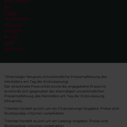
Ford Transit
Kia
Nissan
Volkswagen
Renault
Peugeot
Skoda
Seat
Hyundai
Ehemaliger Neupreis (Unverbindliche Preisempfehlung des
1
Herstellers am Tag der Erstzulassung).
Der errechnete Preisvorteil sowie die angegebene Ersparnis
errechnet sich gegenüber der ehemaligen unverbindlichen
Preisempfehlung des Herstellers am Tag der Erstzulassung
(Neupreis).
2
Hierbei handelt es sich um ein Finanzierungs-Angebot. Preise sind
Bruttopreise. Irrtümer vorbehalten.
3
Hierbei handelt es sich um ein Leasing-Angebot. Preise sind
Bruttopreise. Irrtümer vorbehalten.