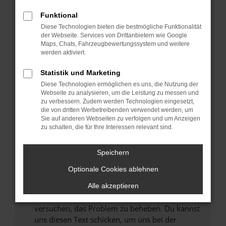
können das Laden bestimmter Seiten
Funktional
verhindern. Funktioniert die Seite in einem
Diese Technologien bieten die bestmögliche Funktionalität
anderen Browser oder in einem privaten
der Webseite. Services von Drittanbietern wie Google
Fenster?
Maps, Chats, Fahrzeugbewertungssystem und weitere
werden aktiviert.
Starte dein Gerät neu.
Das kann manchmal helfen, vorübergehende
Statistik und Marketing
Probleme zu beheben.
Diese Technologien ermöglichen es uns, die Nutzung der
Stelle sicher, dass dein Browser und dein
Webseite zu analysieren, um die Leistung zu messen und
zu verbessern. Zudem werden Technologien eingesetzt,
Betriebssystem auf dem neuesten Stand
die von dritten Werbetreibenden verwendet werden, um
sind.
Sie auf anderen Webseiten zu verfolgen und um Anzeigen
Veraltete Software birgt nicht nur ein
zu schalten, die für Ihre Interessen relevant sind.
Sicherheitsrisiko, sondern kann auch dazu
führen, dass bestimmte Funktionen nicht mehr
Speichern
unterstützt werden.
Optionale Cookies ablehnen
Wende dich an den Webseitenbetreiber.
Wenn du alle oben genannten Schritte versucht
Alle akzeptieren
hast, kontaktiere uns bitte. Wir werden
versuchen, das Problem zu beheben. Du kannst
uns diesen Text schicken, um uns bei der