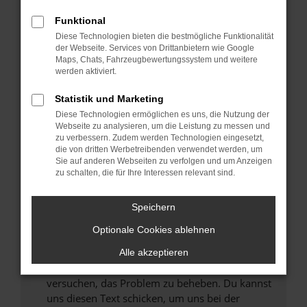
können das Laden bestimmter Seiten
Funktional
verhindern. Funktioniert die Seite in einem
Diese Technologien bieten die bestmögliche Funktionalität
anderen Browser oder in einem privaten
der Webseite. Services von Drittanbietern wie Google
Fenster?
Maps, Chats, Fahrzeugbewertungssystem und weitere
werden aktiviert.
Starte dein Gerät neu.
Das kann manchmal helfen, vorübergehende
Statistik und Marketing
Probleme zu beheben.
Diese Technologien ermöglichen es uns, die Nutzung der
Stelle sicher, dass dein Browser und dein
Webseite zu analysieren, um die Leistung zu messen und
zu verbessern. Zudem werden Technologien eingesetzt,
Betriebssystem auf dem neuesten Stand
die von dritten Werbetreibenden verwendet werden, um
sind.
Sie auf anderen Webseiten zu verfolgen und um Anzeigen
Veraltete Software birgt nicht nur ein
zu schalten, die für Ihre Interessen relevant sind.
Sicherheitsrisiko, sondern kann auch dazu
führen, dass bestimmte Funktionen nicht mehr
Speichern
unterstützt werden.
Optionale Cookies ablehnen
Wende dich an den Webseitenbetreiber.
Wenn du alle oben genannten Schritte versucht
Alle akzeptieren
hast, kontaktiere uns bitte. Wir werden
versuchen, das Problem zu beheben. Du kannst
uns diesen Text schicken, um uns bei der