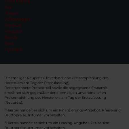
Ford Transit
Kia
Nissan
Volkswagen
Renault
Peugeot
Skoda
Seat
Hyundai
Ehemaliger Neupreis (Unverbindliche Preisempfehlung des
1
Herstellers am Tag der Erstzulassung).
Der errechnete Preisvorteil sowie die angegebene Ersparnis
errechnet sich gegenüber der ehemaligen unverbindlichen
Preisempfehlung des Herstellers am Tag der Erstzulassung
(Neupreis).
2
Hierbei handelt es sich um ein Finanzierungs-Angebot. Preise sind
Bruttopreise. Irrtümer vorbehalten.
3
Hierbei handelt es sich um ein Leasing-Angebot. Preise sind
Bruttopreise. Irrtümer vorbehalten.