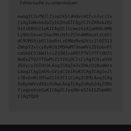
Fehlersuche zu unterstützen:
ewogICJuYW1lIjogIk5ldHdvcmtFcnJvciIs
CiAgImNvbmZpZyI6IHsKICAgICJtZXRob2Qi
OiAiR0VUIiwKICAgICJ1cmwiOiAiaHR0cHM6
Ly9hcGkueC5ha3MtcHJvZC5hdWRhcmlzLm5l
dC92MS9jbGllbnRzLzE0NzMvd2Vic2l0ZS12
ZWhpY2xlcy8yNjQ1MDAwMT9maWVsZD1pbnRl
cm5hbE51bWJlciZ3ZWJzaXRlPTVlYTFlODZi
NmQxZTU2YTUwMzZiY2VjOCIsCiAgICAiaGVh
ZGVycyI6IHt9LAogICAgImJvZHkiOiBudWxs
LAogICAgImV4cGVjdCI6IHsKICAgICAgInJl
c3BvbnNlVHlwZSI6ICIiCiAgICB9LAogICAg
InRpbWVvdXQiOiAwLAogICAgInByb2dyZXNz
IjogbnVsbCwKICAgICJyaXNreSI6IGZhbHNl
CiAgfQp9