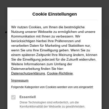
Zum
Hauptinhalt
Cookie Einstellungen
springen
Wir nutzen Cookies, um Ihnen die bestmögliche
Nutzung unserer Webseite zu ermöglichen und unsere
Startseite
Lagerfahrzeuge
Fahrzeugsuche
Kommunikation mit Ihnen zu verbessern. Wir
berücksichtigen hierbei Ihre Präferenzen und
verarbeiten Daten für Marketing und Statistiken nur,
wenn Sie uns Ihre Einwilligung geben. Wenn Sie zu
Fehler: Network Error
einem späteren Zeitpunkt Ihre Meinung ändern, können
Sie die Einwilligung jederzeit für die Zukunft widerrufen.
Weitere Informationen zum Umfang der
Beim Laden ist ein Fehler aufgetreten.
Datenverarbeitung finden Sie hier:
Hier sind ein paar Tipps, die dir helfen können:
Datenschutzerklärung
,
Cookie-Richtlinie
.
Überprüfe deine Firewall und deine
Impressum
Internetverbindung.
Folgende Kategorien von Cookies werden von uns eingesetzt:
Laden andere Webseiten, zum Beispiel deine
Suchmaschine?
Essentiell
Prüfe deine Browsererweiterungen.
Diese Technologien sind erforderlich, um die
Kernfunktionalität der Webseite zu gewährleisten.
Manche Erweiterungen, wie Werbeblocker,