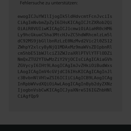
Fehlersuche zu unterstützen:
ewogICJuYW1lIjogIk5ldHdvcmtFcnJvciIs
CiAgImNvbmZpZyI6IHsKICAgICJtZXRob2Qi
OiAiR0VUIiwKICAgICJ1cmwiOiAiaHR0cHM6
Ly9hcGkueC5ha3MtcHJvZC5hdWRhcmlzLm5l
dC92MS9jbGllbnRzLzE0NzMvd2Vic2l0ZS12
ZWhpY2xlcy8yNjQ1MDAxMz9maWVsZD1pbnRl
cm5hbE51bWJlciZ3ZWJzaXRlPTVlYTFlODZi
NmQxZTU2YTUwMzZiY2VjOCIsCiAgICAiaGVh
ZGVycyI6IHt9LAogICAgImJvZHkiOiBudWxs
LAogICAgImV4cGVjdCI6IHsKICAgICAgInJl
c3BvbnNlVHlwZSI6ICIiCiAgICB9LAogICAg
InRpbWVvdXQiOiAwLAogICAgInByb2dyZXNz
IjogbnVsbCwKICAgICJyaXNreSI6IGZhbHNl
CiAgfQp9