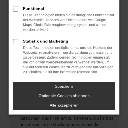
können das Laden bestimmter Seiten
Funktional
verhindern. Funktioniert die Seite in einem
Diese Technologien bieten die bestmögliche Funktionalität
anderen Browser oder in einem privaten
der Webseite. Services von Drittanbietern wie Google
Fenster?
Maps, Chats, Fahrzeugbewertungssystem und weitere
werden aktiviert.
Starte dein Gerät neu.
Das kann manchmal helfen, vorübergehende
Statistik und Marketing
Probleme zu beheben.
Diese Technologien ermöglichen es uns, die Nutzung der
Stelle sicher, dass dein Browser und dein
Webseite zu analysieren, um die Leistung zu messen und
zu verbessern. Zudem werden Technologien eingesetzt,
Betriebssystem auf dem neuesten Stand
die von dritten Werbetreibenden verwendet werden, um
sind.
Sie auf anderen Webseiten zu verfolgen und um Anzeigen
Veraltete Software birgt nicht nur ein
zu schalten, die für Ihre Interessen relevant sind.
Sicherheitsrisiko, sondern kann auch dazu
führen, dass bestimmte Funktionen nicht mehr
Speichern
unterstützt werden.
Optionale Cookies ablehnen
Wende dich an den Webseitenbetreiber.
Wenn du alle oben genannten Schritte versucht
Alle akzeptieren
hast, kontaktiere uns bitte. Wir werden
versuchen, das Problem zu beheben. Du kannst
uns diesen Text schicken, um uns bei der