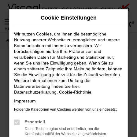
Zum
Hauptinhalt
Cookie Einstellungen
springen
0
MENÜ
Wir nutzen Cookies, um Ihnen die bestmögliche
Nutzung unserer Webseite zu ermöglichen und unsere
Startseite
Lagerfahrzeuge
Fahrzeugsuche
Kommunikation mit Ihnen zu verbessern. Wir
berücksichtigen hierbei Ihre Präferenzen und
verarbeiten Daten für Marketing und Statistiken nur,
wenn Sie uns Ihre Einwilligung geben. Wenn Sie zu
Fehler: Network Error
einem späteren Zeitpunkt Ihre Meinung ändern, können
Sie die Einwilligung jederzeit für die Zukunft widerrufen.
Weitere Informationen zum Umfang der
Beim Laden ist ein Fehler aufgetreten.
Datenverarbeitung finden Sie hier:
Hier sind ein paar Tipps, die dir helfen können:
Datenschutzerklärung
,
Cookie-Richtlinie
.
Überprüfe deine Firewall und deine
Impressum
Internetverbindung.
Folgende Kategorien von Cookies werden von uns eingesetzt:
Laden andere Webseiten, zum Beispiel deine
Suchmaschine?
Essentiell
Prüfe deine Browsererweiterungen.
Diese Technologien sind erforderlich, um die
Kernfunktionalität der Webseite zu gewährleisten.
Manche Erweiterungen, wie Werbeblocker,