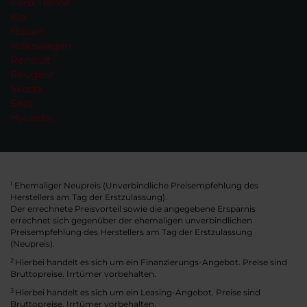
Ford Transit
Kia
Nissan
Volkswagen
Renault
Peugeot
Skoda
Seat
Hyundai
Ehemaliger Neupreis (Unverbindliche Preisempfehlung des
1
Herstellers am Tag der Erstzulassung).
Der errechnete Preisvorteil sowie die angegebene Ersparnis
errechnet sich gegenüber der ehemaligen unverbindlichen
Preisempfehlung des Herstellers am Tag der Erstzulassung
(Neupreis).
2
Hierbei handelt es sich um ein Finanzierungs-Angebot. Preise sind
Bruttopreise. Irrtümer vorbehalten.
3
Hierbei handelt es sich um ein Leasing-Angebot. Preise sind
Bruttopreise. Irrtümer vorbehalten.