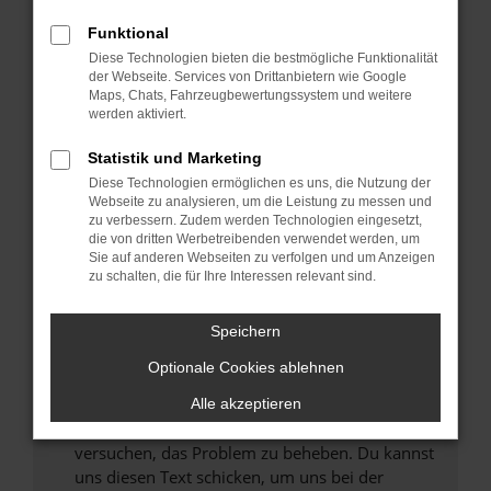
können das Laden bestimmter Seiten
Funktional
verhindern. Funktioniert die Seite in einem
Diese Technologien bieten die bestmögliche Funktionalität
anderen Browser oder in einem privaten
der Webseite. Services von Drittanbietern wie Google
Fenster?
Maps, Chats, Fahrzeugbewertungssystem und weitere
werden aktiviert.
Starte dein Gerät neu.
Das kann manchmal helfen, vorübergehende
Statistik und Marketing
Probleme zu beheben.
Diese Technologien ermöglichen es uns, die Nutzung der
Stelle sicher, dass dein Browser und dein
Webseite zu analysieren, um die Leistung zu messen und
zu verbessern. Zudem werden Technologien eingesetzt,
Betriebssystem auf dem neuesten Stand
die von dritten Werbetreibenden verwendet werden, um
sind.
Sie auf anderen Webseiten zu verfolgen und um Anzeigen
Veraltete Software birgt nicht nur ein
zu schalten, die für Ihre Interessen relevant sind.
Sicherheitsrisiko, sondern kann auch dazu
führen, dass bestimmte Funktionen nicht mehr
Speichern
unterstützt werden.
Optionale Cookies ablehnen
Wende dich an den Webseitenbetreiber.
Wenn du alle oben genannten Schritte versucht
Alle akzeptieren
hast, kontaktiere uns bitte. Wir werden
versuchen, das Problem zu beheben. Du kannst
uns diesen Text schicken, um uns bei der