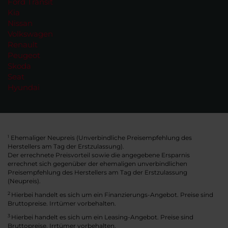
Ford Transit
Kia
Nissan
Volkswagen
Renault
Peugeot
Skoda
Seat
Hyundai
Ehemaliger Neupreis (Unverbindliche Preisempfehlung des
1
Herstellers am Tag der Erstzulassung).
Der errechnete Preisvorteil sowie die angegebene Ersparnis
errechnet sich gegenüber der ehemaligen unverbindlichen
Preisempfehlung des Herstellers am Tag der Erstzulassung
(Neupreis).
2
Hierbei handelt es sich um ein Finanzierungs-Angebot. Preise sind
Bruttopreise. Irrtümer vorbehalten.
3
Hierbei handelt es sich um ein Leasing-Angebot. Preise sind
Bruttopreise. Irrtümer vorbehalten.