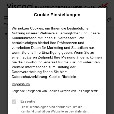
Zum
Hauptinhalt
Cookie Einstellungen
springen
0
MENÜ
Wir nutzen Cookies, um Ihnen die bestmögliche
Nutzung unserer Webseite zu ermöglichen und unsere
Startseite
Lagerfahrzeuge
Fahrzeugsuche
Kommunikation mit Ihnen zu verbessern. Wir
berücksichtigen hierbei Ihre Präferenzen und
verarbeiten Daten für Marketing und Statistiken nur,
wenn Sie uns Ihre Einwilligung geben. Wenn Sie zu
Fehler: Network Error
einem späteren Zeitpunkt Ihre Meinung ändern, können
Sie die Einwilligung jederzeit für die Zukunft widerrufen.
Weitere Informationen zum Umfang der
Beim Laden ist ein Fehler aufgetreten.
Datenverarbeitung finden Sie hier:
Hier sind ein paar Tipps, die dir helfen können:
Datenschutzerklärung
,
Cookie-Richtlinie
.
Überprüfe deine Firewall und deine
Impressum
Internetverbindung.
Folgende Kategorien von Cookies werden von uns eingesetzt:
Laden andere Webseiten, zum Beispiel deine
Suchmaschine?
Essentiell
Prüfe deine Browsererweiterungen.
Diese Technologien sind erforderlich, um die
Kernfunktionalität der Webseite zu gewährleisten.
Manche Erweiterungen, wie Werbeblocker,