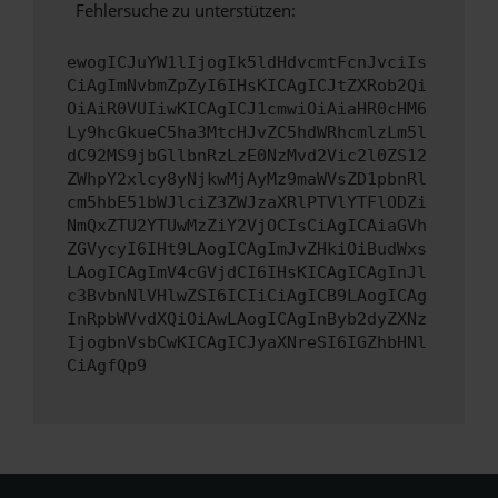
Fehlersuche zu unterstützen:
ewogICJuYW1lIjogIk5ldHdvcmtFcnJvciIs
CiAgImNvbmZpZyI6IHsKICAgICJtZXRob2Qi
OiAiR0VUIiwKICAgICJ1cmwiOiAiaHR0cHM6
Ly9hcGkueC5ha3MtcHJvZC5hdWRhcmlzLm5l
dC92MS9jbGllbnRzLzE0NzMvd2Vic2l0ZS12
ZWhpY2xlcy8yNjkwMjAyMz9maWVsZD1pbnRl
cm5hbE51bWJlciZ3ZWJzaXRlPTVlYTFlODZi
NmQxZTU2YTUwMzZiY2VjOCIsCiAgICAiaGVh
ZGVycyI6IHt9LAogICAgImJvZHkiOiBudWxs
LAogICAgImV4cGVjdCI6IHsKICAgICAgInJl
c3BvbnNlVHlwZSI6ICIiCiAgICB9LAogICAg
InRpbWVvdXQiOiAwLAogICAgInByb2dyZXNz
IjogbnVsbCwKICAgICJyaXNreSI6IGZhbHNl
CiAgfQp9