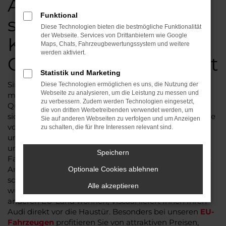
Audi Reimport: Geld
Funktional
sparen ohne
Diese Technologien bieten die bestmögliche Funktionalität
der Webseite. Services von Drittanbietern wie Google
Kompromisse bei
Maps, Chats, Fahrzeugbewertungssystem und weitere
werden aktiviert.
Qualität und Sicherheit
Statistik und Marketing
Sind Sie auf der Suche nach einem neuen Audi und
Diese Technologien ermöglichen es uns, die Nutzung der
Webseite zu analysieren, um die Leistung zu messen und
möchten dabei Geld sparen, ohne Abstriche bei
zu verbessern. Zudem werden Technologien eingesetzt,
Qualität und Sicherheit zu machen? Dann sollten Sie
die von dritten Werbetreibenden verwendet werden, um
sich unbedingt die Audi
EU-Neuwagen
und Reimporte
Sie auf anderen Webseiten zu verfolgen und um Anzeigen
von Viscaal ansehen. Als Spezialist für Audi Reimporte
zu schalten, die für Ihre Interessen relevant sind.
und EU-Fahrzeuge bieten wir eine vielfältige Auswahl
und attraktive Konditionen. Als führender
Speichern
Fahrzeuggroßhändler für Reimporte sind wir die erste
Anlaufstelle für all jene, die hochwertige Fahrzeuge
Optionale Cookies ablehnen
schätzen und einen unkomplizierten Kaufprozess
Alle akzeptieren
wünschen. Egal, ob Sie in Deutschland oder einem
anderen EU-Land wohnen, Viscaal liefert Ihnen Ihren
Audi direkt vor die Haustür. Besonders bei unseren
EU-
Fahrzeugen
profitieren Sie von attraktiven Preisen,