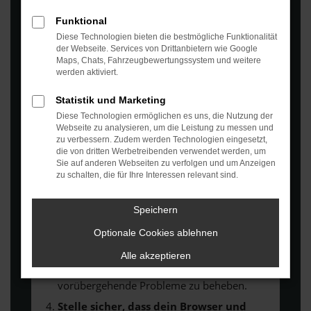
Funktional
Fehler: Network Error
Diese Technologien bieten die bestmögliche Funktionalität
der Webseite. Services von Drittanbietern wie Google
Beim Laden ist ein Fehler aufgetreten.
Maps, Chats, Fahrzeugbewertungssystem und weitere
Hier sind ein paar Tipps, die dir helfen können:
werden aktiviert.
Überprüfe deine Firewall und deine
Statistik und Marketing
Internetverbindung.
Diese Technologien ermöglichen es uns, die Nutzung der
Laden andere Webseiten, zum Beispiel
Webseite zu analysieren, um die Leistung zu messen und
deine Suchmaschine?
zu verbessern. Zudem werden Technologien eingesetzt,
die von dritten Werbetreibenden verwendet werden, um
Prüfe deine Browsererweiterungen.
Sie auf anderen Webseiten zu verfolgen und um Anzeigen
Manche Erweiterungen, wie Werbeblocker,
zu schalten, die für Ihre Interessen relevant sind.
können das Laden bestimmter Seiten
verhindern. Funktioniert die Seite in einem
Speichern
anderen Browser oder in einem privaten
Optionale Cookies ablehnen
Fenster?
Starte dein Gerät neu.
Alle akzeptieren
Das kann manchmal helfen,
vorübergehende Probleme zu beheben.
Stelle sicher, dass dein Browser und