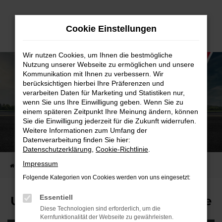
Zum
Hauptinhalt
Cookie Einstellungen
springen
Wir nutzen Cookies, um Ihnen die bestmögliche
Nutzung unserer Webseite zu ermöglichen und unsere
Kommunikation mit Ihnen zu verbessern. Wir
berücksichtigen hierbei Ihre Präferenzen und
verarbeiten Daten für Marketing und Statistiken nur,
wenn Sie uns Ihre Einwilligung geben. Wenn Sie zu
einem späteren Zeitpunkt Ihre Meinung ändern, können
Sie die Einwilligung jederzeit für die Zukunft widerrufen.
Weitere Informationen zum Umfang der
Ford Explorer
Datenverarbeitung finden Sie hier:
Datenschutzerklärung
,
Cookie-Richtlinie
.
Impressum
Startseite
EU-Fahrzeuge
EU-Reimporte
Ford Explorer
Folgende Kategorien von Cookies werden von uns eingesetzt:
Essentiell
Unsere Ford Explorer Reimporte
Diese Technologien sind erforderlich, um die
Kernfunktionalität der Webseite zu gewährleisten.