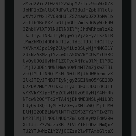
zMvd2Vic2l0ZS12ZWhpY2xlcz9maWx0ZX
JbMF1bZmllbGRdPWlzT3duJmZpbHRlcls
wXVt2YWx1ZV09dHJ1ZSZmaWx0ZXJbMV1b
ZmllbGRdPXZlaGljbGUmZmlsdGVyWzFdW
3ZhbHVlXT0lNUIlN0IlMjJhdWRhcmlzX2
lkJTIyJTNBJTIyNjgwYjVjZGEyZTkzNTB
lMmZhMDI4ODFkJTIyJTdEJTJDJTdCJTIy
YXVkYXJpc19pZCUyMiUzQSUyMjY4MGI1Y
2UxNzA3Mzg1YzcwOTA5OWVkMCUyMiU3RC
UyQyU3QiUyMmF1ZGFyaXNfaWQlMjIlM0E
lMjI2ODBiNWNlMmVhOWFmMTZmZjkwZTBi
ZmQlMjIlN0QlMkMlN0IlMjJhdWRhcmlzX
2lkJTIyJTNBJTIyNjgyZGE1NmQ5MGE2OD
Q2ZDA2MDM2OTkxJTIyJTdEJTJDJTdCJTI
yYXVkYXJpc19pZCUyMiUzQSUyMjY4MmRh
NTcwN2Q0MTc2YTA4NjBkNWE3MSUyMiU3R
CUyQyU3QiUyMmF1ZGFyaXNfaWQlMjIlM0
ElMjI2ODBiNWNlNTFhZGM3ZTY2YTIwZTR
kM2IlMjIlN0QlNUQmZmlsdGVyWzFdW29w
XT1JTiZ3ZWJzaXRlPTVlYTFlODZiNmQxZ
TU2YTUwMzZiY2VjOCZza2lwPTAmbGltaX