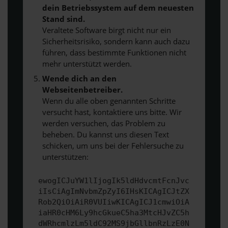
dein Betriebssystem auf dem neuesten
Stand sind.
Veraltete Software birgt nicht nur ein
Sicherheitsrisiko, sondern kann auch dazu
führen, dass bestimmte Funktionen nicht
mehr unterstützt werden.
Wende dich an den
Webseitenbetreiber.
Wenn du alle oben genannten Schritte
versucht hast, kontaktiere uns bitte. Wir
werden versuchen, das Problem zu
beheben. Du kannst uns diesen Text
schicken, um uns bei der Fehlersuche zu
unterstützen:
ewogICJuYW1lIjogIk5ldHdvcmtFcnJvc
iIsCiAgImNvbmZpZyI6IHsKICAgICJtZX
Rob2QiOiAiR0VUIiwKICAgICJ1cmwiOiA
iaHR0cHM6Ly9hcGkueC5ha3MtcHJvZC5h
dWRhcmlzLm5ldC92MS9jbGllbnRzLzE0N