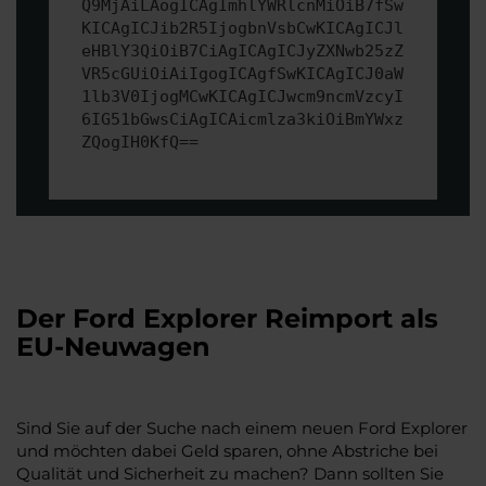
Q9MjAiLAogICAgImhlYWRlcnMiOiB7fSw
KICAgICJib2R5IjogbnVsbCwKICAgICJl
eHBlY3QiOiB7CiAgICAgICJyZXNwb25zZ
VR5cGUiOiAiIgogICAgfSwKICAgICJ0aW
1lb3V0IjogMCwKICAgICJwcm9ncmVzcyI
6IG51bGwsCiAgICAicmlza3kiOiBmYWxz
ZQogIH0KfQ==
Der Ford Explorer Reimport als
EU-Neuwagen
Sind Sie auf der Suche nach einem neuen Ford Explorer
und möchten dabei Geld sparen, ohne Abstriche bei
Qualität und Sicherheit zu machen? Dann sollten Sie